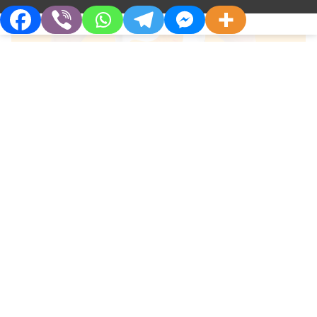
СЕМЕЙНЫЙ ВРАЧ
ИЗОТА – твоя вода, если беспокоит
изжога
О Компании
Партнерам
Кто Мы
Дистрибьюторам
Философия
Партнерства