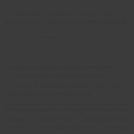
Опубликовано:
Мистецтво Лікування [042],
ПРЕПАРАТИ ТА ТЕХНОЛОГИ [гастроентерологiя]
ЗАГРУЗИТЬ ПУБЛИКАЦИЮ
Национальная медицинская академия
последипломного образования имени
П.Л.Шупика, кафедра гастроэнтерологии,
диетологии и эндоскопии, Киев
Одним из важных патогенетических меха­
низмов печеночной энцефалопатии
являет­ся гипераммониемия, которая