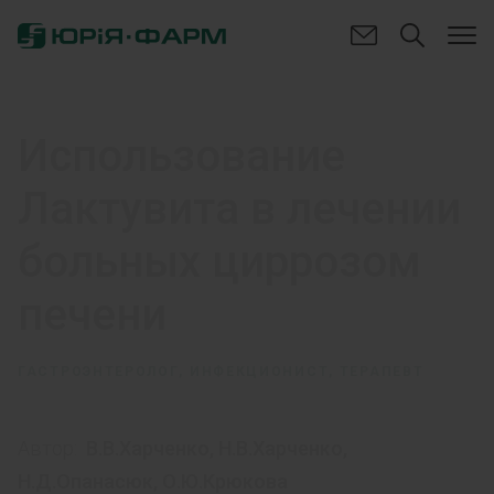
Использование
Лактувита в лечении
больных циррозом
печени
ГАСТРОЭНТЕРОЛОГ, ИНФЕКЦИОНИСТ, ТЕРАПЕВТ
Автор:
В.В.Харченко
,
Н.В.Харченко
,
Н.Д.Опанасюк
,
О.Ю.Крюкова