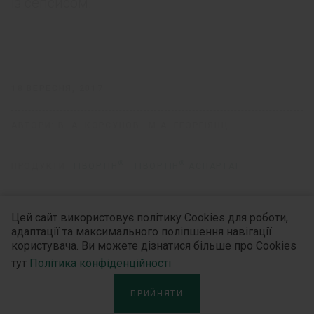
із сепсисом.
18 ВЕРЕСНЯ, 2017
АВТОРИ:
В. А. КОРСУНОВ
М.А. ГЕОРГІЯНЦ
®
®
ПРОДУКТИ:
ТІВОРТІН
ТІВОРТІН
АСПАРТАТ
Цей сайт використовує політику Cookies для роботи,
адаптації та максимального поліпшення навігації
Дізнайтесь більше
користувача. Ви можете дізнатися більше про Cookies
тут
Політика конфіденційності
ПРИЙНЯТИ