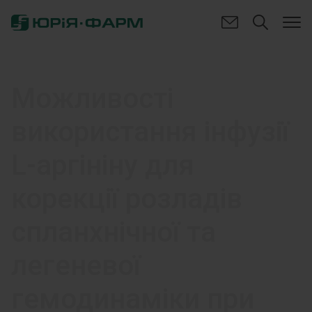
Можливості
використання інфузії
L-аргініну для
корекції розладів
спланхнічної та
легеневої
гемодинаміки при