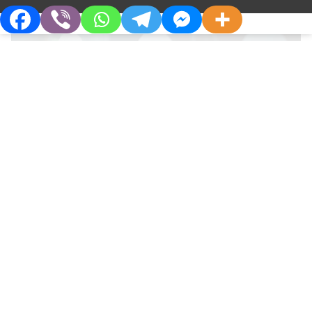
АНЕСТЕЗІОЛОГ ТА МЕДИЦИНА НЕВІДКЛАДНИХ СТАНІВ
Про Компанію
Партнерам
Сучасні аспекти аналгоседації у
Хто Ми
Дистриб’юторам
критичних хворих
Філософія
Партнерства