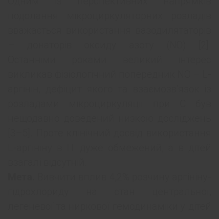
Одним із перспективних напрямків
подолання мікроциркуляторних розладів
вважається використання вазодилятаторів
– донаторів оксиду азоту (NO) [2].
Останніми роками великий інтерес
викликав фізіологічний попередник NO – L-
аргінін, дефіцит якого та взаємозв’язок із
розладами мікроциркуляції при С був
нещодавно доведений низкою досліджень
[3–5]. Проте клінічний досвід використання
L-аргініну в ІТ дуже обмежений, а в дітей
взагалі відсутній.
Мета.
Вивчити вплив 4,2% розчину аргініну-
гідрохлориду на стан центральної,
легеневої та ниркової гемодинаміки у дітей