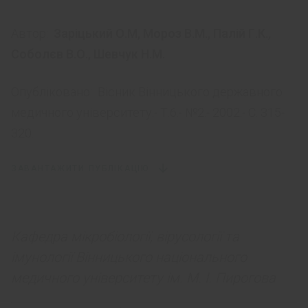
Автор:
Заріцький О.М
,
Мороз В.М.
,
Палій Г.К.
,
Соболєв В.О.
,
Шевчук Н.М.
Опубліковано:
Вісник Вінницького державного
медичного університету.- Т.6.- №2.- 2002.- С. 315-
320.
ЗАВАНТАЖИТИ ПУБЛІКАЦІЮ
Кафедра мікробіології, вірусології та
імунології Вінницького національного
медичного університету ім. М. І. Пирогова