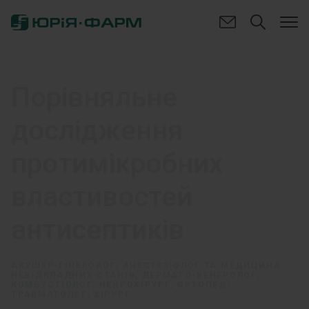
Порівняльне
дослідження
протимікробних
властивостей
антисептиків
АКУШЕР-ГІНЕКОЛОГ, АНЕСТЕЗІОЛОГ ТА МЕДИЦИНА
НЕВІДКЛАДНИХ СТАНІВ, ДЕРМАТО-ВЕНЕРОЛОГ,
КОМБУСТІОЛОГ, НЕЙРОХІРУРГ, ОРТОПЕД-
ТРАВМАТОЛОГ, ХІРУРГ