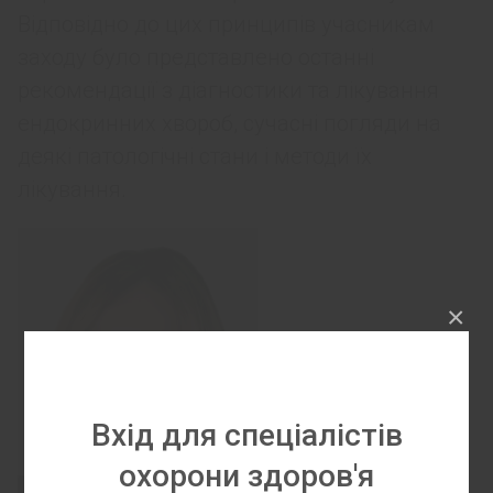
Відповідно до цих принципів учасникам
заходу було представлено останні
рекомендації з діагностики та лікування
ендокринних хвороб, сучасні погляди на
деякі патологічні стани і методи їх
лікування.
×
Вхід для спеціалістів
охорони здоров'я