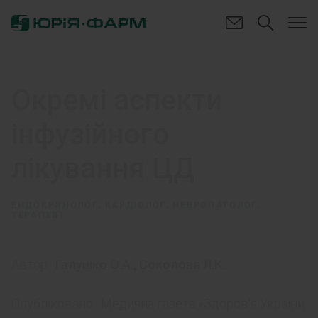
Окремі аспекти
інфузійного
лікування ЦД
ЕНДОКРИНОЛОГ, КАРДІОЛОГ, НЕВРОПАТОЛОГ,
ТЕРАПЕВТ
Автор:
Галушко О.А.
,
Соколова Л.К.
Опубліковано:
Медична газета «Здоров’я України