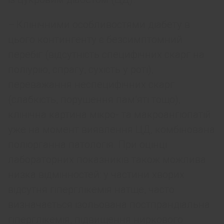
– Клінічними особливостями діабету в
цього контингенту є безсимптомний
перебіг (відсутність специфічних скарг на
поліурію, спрагу, сухість у роті),
переважання неспецифічних скарг
(слабкість, порушення пам’яті тощо),
клінічна картина мікро- та макроангіопатій
уже на момент виявлення ЦД, комбінована
поліорганна патологія. При оцінці
лабораторних показників також можлива
низка відмінностей: у частини хворих
відсутня гіперглікемія натще, часто
визначається ізольована постпрандіальна
гіперглікемія, підвищення ниркового