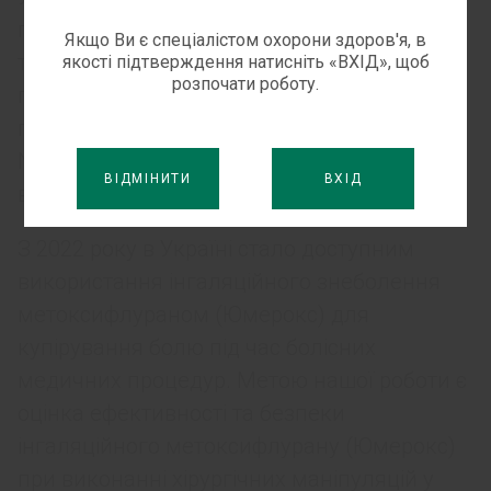
постраждалих з мінно-вибуховими
Якщо Ви є спеціалістом охорони здоров'я, в
травмами. Більшість таких пацієнтів
якості підтверждення натисніть «ВХІД», щоб
розпочати роботу.
поступають у хірургічні відділення для
повторних втручань, перев’язок та заміни
NPWT-систем, що супроводжуються
ВІДМІНИТИ
ВХІД
вираженим больовим синдромом.
З 2022 року в Україні стало доступним
використання інгаляційного знеболення
метоксифлураном (Юмерокс) для
купірування болю під час болісних
медичних процедур. Метою нашої роботи є
оцінка ефективності та безпеки
інгаляційного метоксифлурану (Юмерокс)
при виконанні хірургічних маніпуляцій у