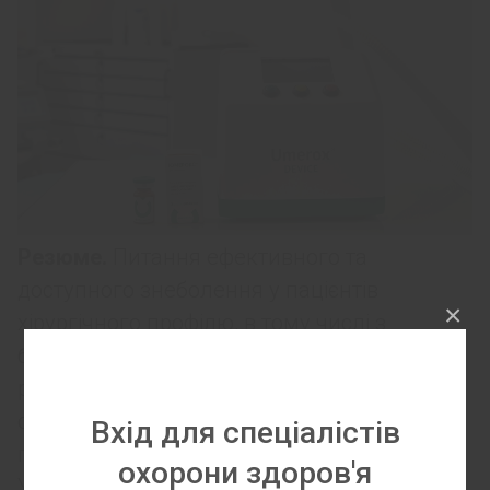
Резюме.
Питання ефективного та
доступного знеболення у пацієнтів
×
хірургічного профілю, в тому числі з
бойовою травмою та в умовах обмежених
ресурсів є надзвичайно актуальним,
особливо в період збройного конфлікту. З
Вхід для спеціалістів
початку повномасштабного вторгнення в
охорони здоров'я
Україні суттєво зросла кількість