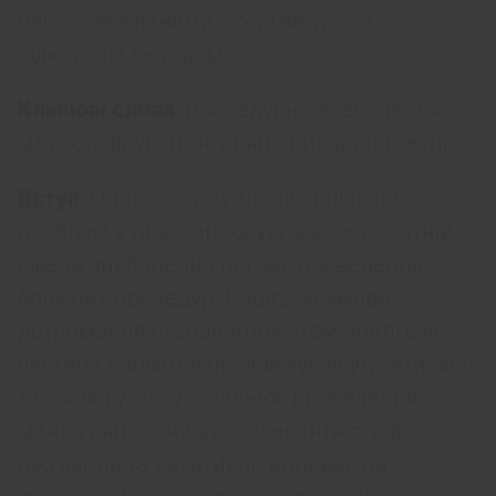
пацієнтів з ранами, котрі ведуться
відкритим методом.
Ключові слова:
процедурне знеболення,
метоксифлуран, інгаляційний анальгетик.
Вступ.
Однією з актуальних клінічних
проблем у практиці хірургів є недостатній
рівень знеболення під час проведення
болісних процедур. Навіть за умови
дотримання стандартних схем аналгезії,
частина пацієнтів продовжує відчувати біль
та тривогу, що ускладнює проведення
маніпуляцій, знижує толерантність до
лікування та негативно впливає на