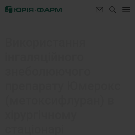
Використання
інгаляційного
знеболюючого
препарату Юмерокс
(метоксифлуран) в
хірургічному
стаціонарі