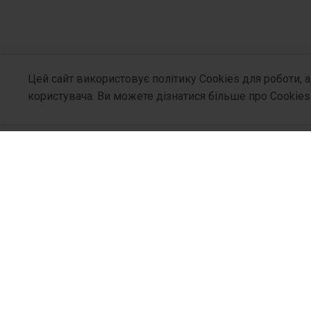
Цей сайт використовує політику Cookies для роботи, 
користувача. Ви можете дізнатися більше про Cookies
Про Компа
Хто Ми
Філософія