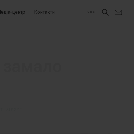
едіа-центр
Контакти
УКР
 замало
Т, ХІРУРГ