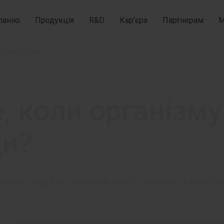
панію
Продукція
R&D
Кар’єра
Партнерам
М
чайної води?
 коли організму
ди?
ОНІСТ, ПЕДІАТР, СІМЕЙНИЙ ЛІКАР, ТЕРАПЕВТ, ФАРМАЦЕВ