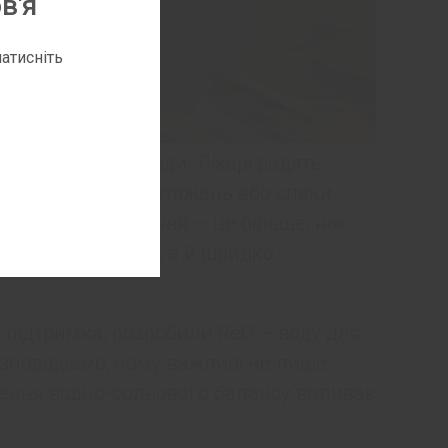
в'я
атисніть
ті споживання води. Лікарі радять
 інтенсивних навантажень або спеки.
, адже зневоднення – це більше, ніж
відновити рідину, а й швидко
а підтримка, розробили ReO – воду для
озповідаємо, чому важливі не лише
еження водно-сольового балансу впливає