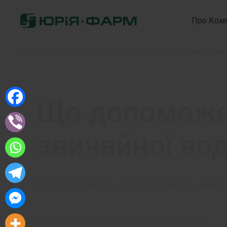
Про Ком
Home
»
Бібліотека
»
Що допоможе, коли організму замало зви
Що допоможе,
звичайної во
АКУШЕР-ГІНЕКОЛОГ, ГАСТРОЕНТЕРОЛОГ, ІНФЕКЦІ
Опубліковано:
Онлайн-видання MC.today,