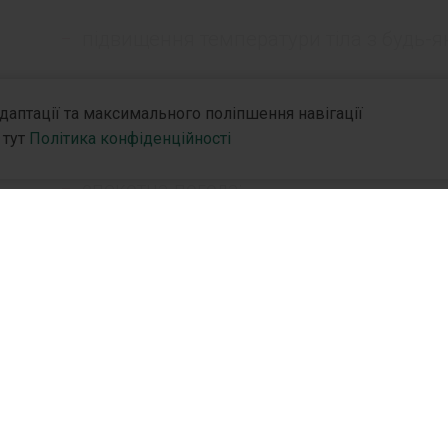
підвищення температури тіла з будь-я
діарея і блювота;
адаптації та максимального поліпшення навігації
інтенсивні тренування та фізичні нава
 тут
Політика конфіденційності
спекотна погода;
токсикоз у вагітних.
нію
R&D
Партн
R&D Hub
Дистр
R&D Стратегія
Партн