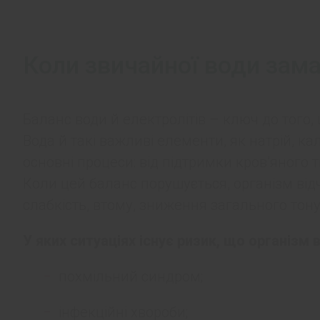
Коли звичайної води зам
Баланс води й електролітів – ключ до того
Вода й такі важливі елементи, як натрій, кал
основні процеси: від підтримки кров’яного ти
Коли цей баланс порушується, організм ві
слабкість, втому, зниження загального тону
У яких ситуаціях існує ризик, що організм 
похмільний синдром;
інфекційні хвороби;