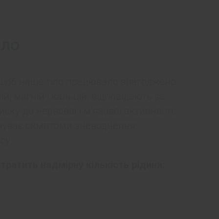
ало
, щоб наше тіло працювало злагоджено.
ій, магній і кальцій, відповідають за
ску до нервової і м’язової активності.
дчуває симптоми зневоднення:
су.
втратить надмірну кількість рідини: