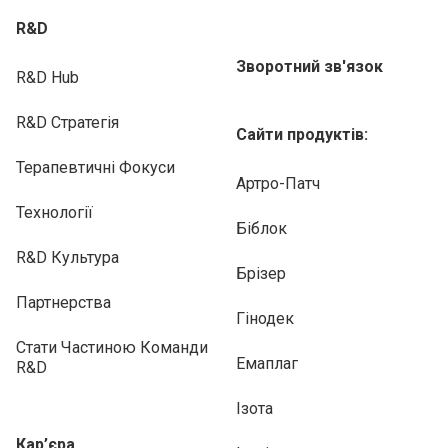
R&D
Зворотний зв'язок
R&D Hub
R&D Стратегія
Сайти продуктів:
Терапевтичні Фокуси
Артро-Патч
Технології
Біблок
R&D Культура
Брізер
Партнерства
Гінодек
Стати Частиною Команди
Емаплаг
R&D
Ізота
Кар’єра