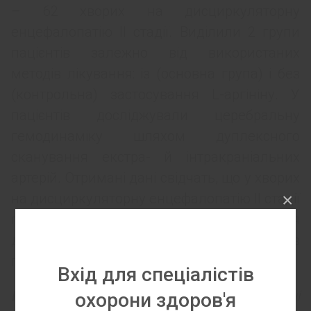
– 62 хворих на дисциркуляторну
енцефалопатію ІІ стадії. Виділили 2 групи
пацієнтів залежно від використаних
методів лікування: із (основна група) і без
(контрольна) застосування L-аргініну. У
пацієнтів досліджували церебральну
гемодинаміку шляхом дуплексного
сканування екстра- й інтракраніальних
артерій. Отримані дані свідчать, що у хворих
×
на дисциркуляторну енцефалопатію ІІ стадії
після лікування L-аргініном відбувається
достовірне покращення показників
гемодинаміки.
Вхід для спеціалістів
Ключові слова:
цереброваскулярні
охорони здоров'я