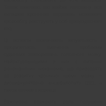
кровообігу становлять до 90% випадків.
Також важливо, що майже половину всіх
випадків хронічних порушень мозкового
кровообігу реєструють у осіб працездатного
віку.
Ці аспекти визначають актуальність і
пріоритетність вивчення проблеми
судинних захворювань головного мозку.
Найактуальнішими з них є питання
різноманітних механізмів, що призводять
до розвитку хронічної ішемії мозку –
дисциркуляторної енцефалопатії (ДЕ), а
також шляхів її корекції.
Важливою вважають роль порушень