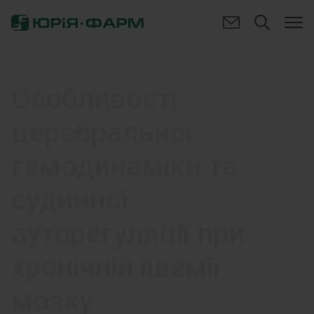
Особливості
церебральної
гемодинаміки та
судинної
ауторегуляції при
хронічній ішемії
мозку