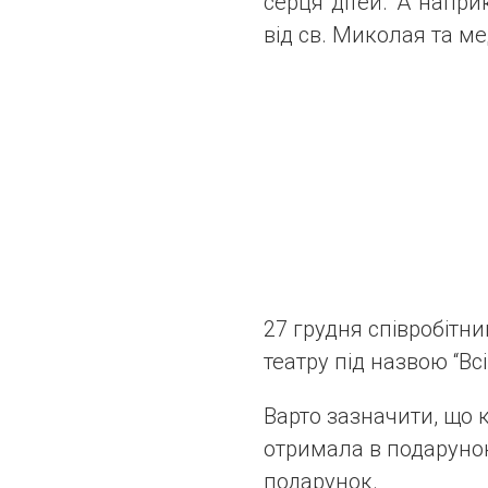
серця дітей. А напр
від св. Миколая та ме
27 грудня співробітн
театру під назвою “Вс
Варто зазначити, що к
отримала в подарунок
подарунок.