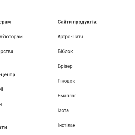
ерам
Сайти продуктів:
иб’юторам
Артро-Патч
ерства
Біблок
Брізер
-центр
Гінодек
МІ
Емаплаг
и
Ізота
Інстілан
кти