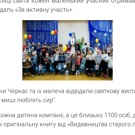
икінці свята кожен маленький учасник отрима
даль «За активну участь».
ики Черкас та їх малеча відвідали святкову ви
і миші люблять сир”.
ожна дитина компанії, а це близько 1100 осіб, 
 оригінальну книгу від «Видавництва старого 