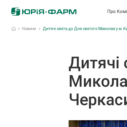
Про Ком
Home
»
Новини
»
Дитячі свята до Дня святого Миколая у м. Ки
Дитячі 
Миколая
Черкас