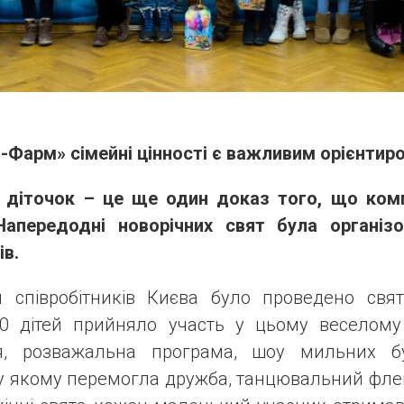
-Фарм» сімейні цінності є важливим орієнтиро
и
діточок – це ще один доказ того, що комп
Напередодні новорічних свят була організ
ів.
й співробітників Києва було проведено свя
0 дітей прийняло участь у цьому веселому д
ня, розважальна програма, шоу мильних бу
у якому перемогла дружба, танцювальний фле