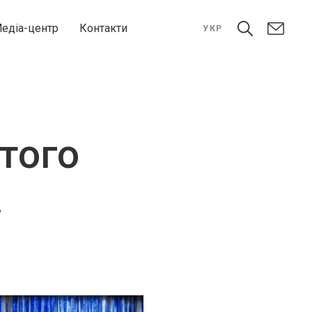
едіа-центр
Контакти
УКР
ятого
.