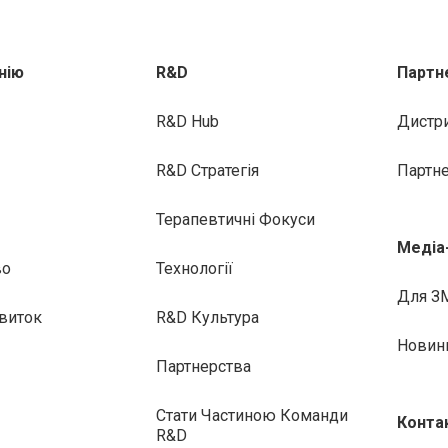
нію
R&D
Партн
R&D Hub
Дистр
R&D Стратегія
Партн
Терапевтичні Фокуси
Медіа
во
Технології
Для З
виток
R&D Культура
Новин
Партнерства
Стати Частиною Команди
Конта
R&D