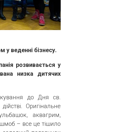
м у веденні бізнесу.
анія розвивається у
ована низка дитячих
ткування до Дня св.
ійстві. Оригінальне
льбашок, аквагрим,
шмоб – все це тішило