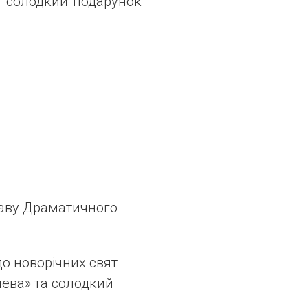
в солодкий подарунок
ставу Драматичного
до новорічних свят
лева» та солодкий