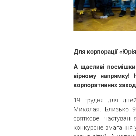
Для корпорації «Юрія
А щасливі посмішк
вірному напрямку! 
корпоративних заход
19 грудня для діте
Миколая. Близько 9
святкове частуван
конкурсне змагання 