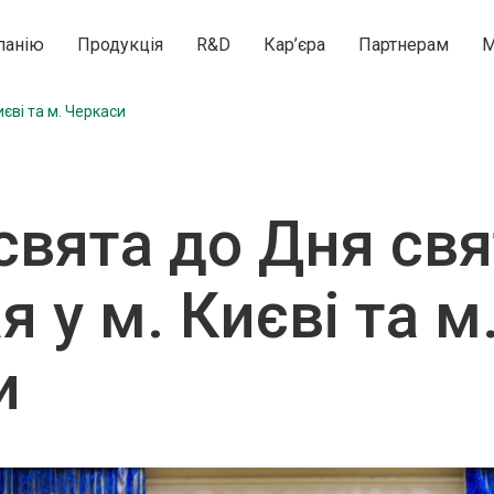
панію
Продукція
R&D
Кар’єра
Партнерам
М
єві та м. Черкаси
свята до Дня св
 у м. Києві та м
и