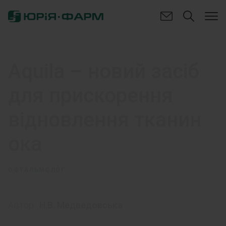
Aquila – новий засіб
для прискорення
відновлення тканин
ока
ОФТАЛЬМОЛОГ
Автор:
Н.В. Медведовська