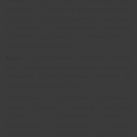
знижуючи при цьому необхідну дозу
введення у 2-3 рази та зменшуючи ризик
токсичного впливу медичного препарату
на тканини, є перспективним напрямом
наукових досліджень у вітчизняній та
світовій медичній науці.
Aquila
є комбінованим засобом, складові
якого підібрані за концентрацією та фізико-
хімічними характеристиками залежно від
сфери застосування (табл. 1).
Прискорення відновлення ушкоджених
тканин слизової, усунення симптомів
сухості та подразнення, захист і
відновлення нормальної слизової
кон’юнктиви, її зволоження відбуваються