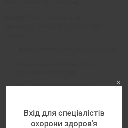
10мг есмололу гідрохлориду.
®
БІБЛОК
має гемодинамічні та
електрофізіологічні властивості бета-
блокаторів:
зниження частоти серцевих скорочень;
збільшення часу відновлення
синоатріального вузла;
×
затримка атріовентрикулярної
провідності;
пролонгація функціонального
Вхід для спеціалістів
рефрактерного періоду передсердь і
охорони здоров'я
шлуночків;