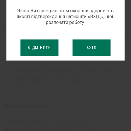
Якщо Ви є спеціалістом охорони здоров'я, в
зниження артеріального тиску.
якості підтверждення натисніть «ВХІД», щоб
розпочати роботу.
Показання:
Надшлуночкова тахіаритмія, включаючи
мерехтливу аритмію, тріпотіння
ВІДМІНИТИ
ВХІД
передсердь і синусову тахікардію.
Тахікардія і артеріальна гіпертензія у
періопераційний період.
Форма випуску:
Розчин для інфузій, 10 мг/мл у
полімерному контейнері 250 мл: