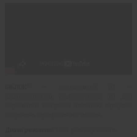
®
БІБЛОК
– селективний β1 –
адреноблокатор ультракороткої дії для
керованого контролю частотою серцевих
скорочень і артеріальним тиском.
Діюча речовина:
1 мл розчину містить