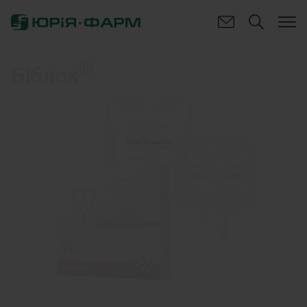
®
Біблок