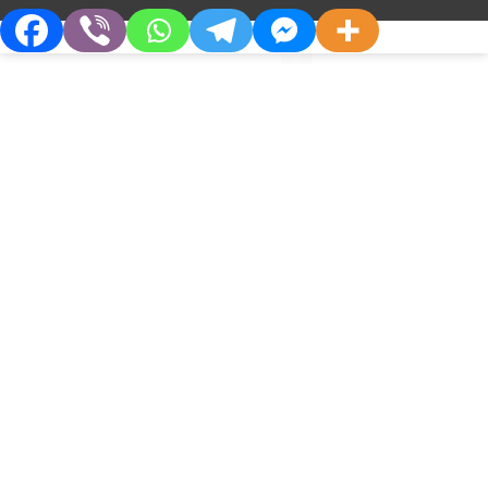
Розчин для ін’єкцій 10 мг / мл 10 мл. №5:
Про Компанію
Партнерам
Хто Ми
Дистриб’юторам
Філософія
Партнерства