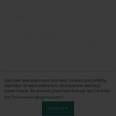
Україна
Інструкція
ІНСТРУКЦІЯ
ЗАВАНТАЖИТИ ІНСТРУКЦІЮ
(191 КБ,
PDF)
для медичного застосування лікарського
засобу
Севофлуран Ю
-ФІЛЛ
(
Sevoflurane
U-FILL
)
НАУКОВІ СТАТТІ
Склад:
ФАРМАКОНАГЛЯД
Цей сайт використовує політику Cookies для роботи,
діюча речовина:
севофлуран;
адаптації та максимального поліпшення навігації
користувача. Ви можете дізнатися більше про Cookies
1 флакон містить 100 % севофлурану.
тут
Політика конфіденційності
Де придбати
Лікарська форма.
Пари для інгаляцій,
ПРИЙНЯТИ
TABLETKI.UA