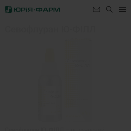
Севофлуран Ю-ФІЛЛ
Севофлуран Ю-ФІЛЛ
– це сучасний