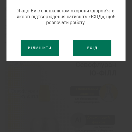
Форма випуску
: по 250 мл у пляшках
Якщо Ви є спеціалістом охорони здоров'я, в
якості підтверждення натисніть «ВХІД», щоб
алюмінієвих, герметично закритих
розпочати роботу.
адаптерами Ю-ФІЛЛ (U-FILL) для
безконтактної заправки випаровувача. По
1 пляшці в коробці з картону.
ВІДМІНИТИ
ВХІД