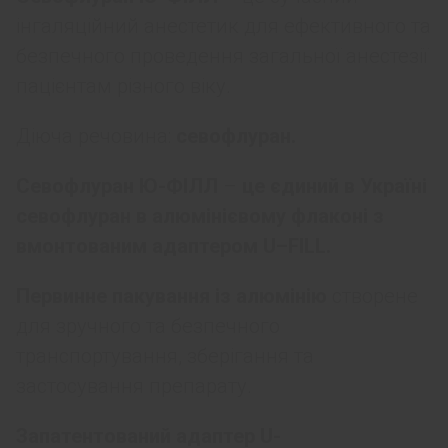
інгаляційний анестетик для ефективного та
безпечного проведення загальної анестезії
пацієнтам різного віку.
Діюча речовина:
севофлуран.
Севофлуран Ю-ФІЛЛ
–
це єдиний в Україні
севофлуран в алюмінієвому флаконі з
вмонтованим адаптером
U
–
FILL
.
Первинне пакування із алюмінію
створене
для зручного та безпечного
транспортування, зберігання та
застосування препарату.
Запатентований адаптер U-