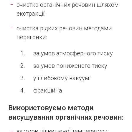
очистка органічних речовин шляхом
екстракції;
очистка рідких речовин методами
перегонки:
за умов атмосферного тиску
за умов пониженого тиску
у глибокому вакуумі
фракційна
Використовуємо методи
висушування органічних речовин:
за умов підвищеної температури;