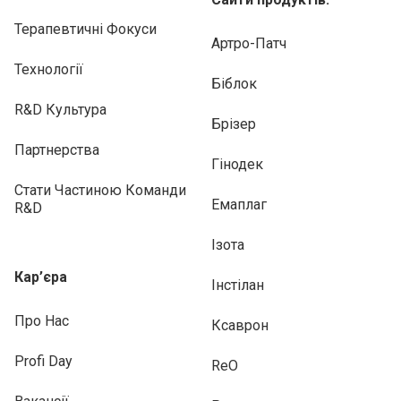
Терапевтичні Фокуси
Артро-Патч
Технології
Біблок
R&D Культура
Брізер
Партнерства
Гінодек
Стати Частиною Команди
Емаплаг
R&D
Ізота
Кар’єра
Інстілан
Про Нас
Ксаврон
Profi Day
ReO