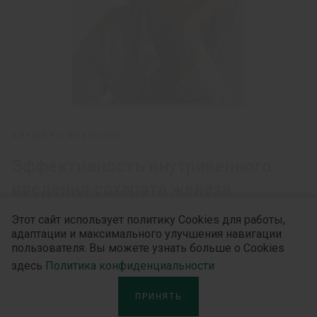
АКУШЕР-ГИНЕКОЛОГ
Эффективность внутривенного
введения сахарата железа
родильницам с нарушениями
Этот сайт использует политику Cookies для работы,
обмена железа после
адаптации и максимального улучшения навигации
пользователя. Вы можете узнать больше о Cookies
абдоминального родоразрешения
здесь
Политика конфиденциальности
ПРИНЯТЬ