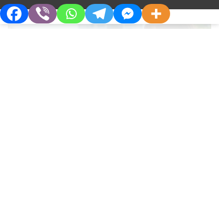
СЕМЕЙНЫЙ ВРАЧ
О Компании
Партнерам
ReO: фармацевтический ответ на
Кто Мы
Дистрибьюторам
регидратацию летом
Философия
Партнерства