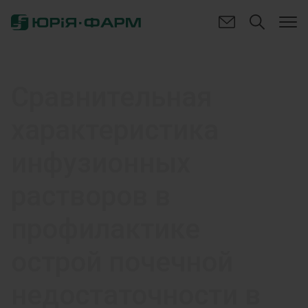
Сравнительная
характеристика
инфузионных
растворов в
профилактике
острой почечной
недостаточности в