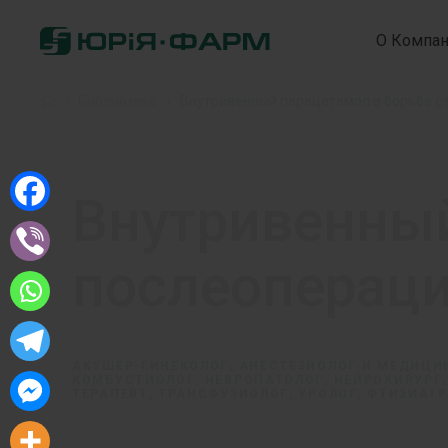
О Компа
Home
»
Библиотека
»
Внутривенный парацетамол в борьбе с
Внутривенный
послеоперац
АКУШЕР-ГИНЕКОЛОГ, АНЕСТЕЗИОЛОГ И МЕДИЦИ
КОМБУСТИОЛОГ, НЕВРОПАТОЛОГ, НЕЙРОХИРУРГ,
ТЕРАПЕВТ, ТРАНСФУЗИОЛОГ, УРОЛОГ, ФТИЗИАТР