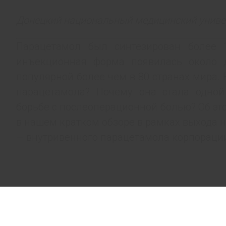
Донецкий национальный медицинский универ
Парацетамол был синтезирован более 
инъекционная форма появилась около д
популярной более чем в 80 странах мира.
парацетамола? Почему она стала одной
борьбе с послеоперационной болью? Об эт
в нашем кратком обзоре в рамках выхода 
— внутривенного парацетамола корпорац