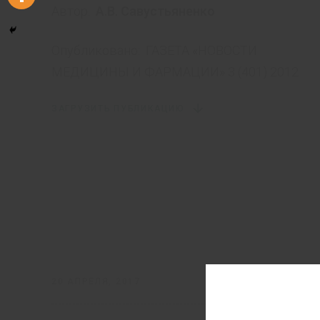
Автор:
А.В. Савустьяненко
Опубликовано:
ГАЗЕТА «НОВОСТИ
МЕДИЦИНЫ И ФАРМАЦИИ» 3 (401) 2012
ЗАГРУЗИТЬ ПУБЛИКАЦИЮ
20 АПРЕЛЯ, 2017