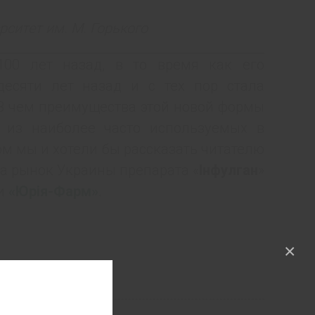
ситет им. М. Горького
100 лет назад, в то время как его
есяти лет назад и с тех пор стала
 В чем преимущества этой новой формы
 из наиболее часто используемых в
ом мы и хотели бы рассказать читателю
на рынок Украины препарата «
Інфулган
»
ии
«Юрія-Фарм»
.
×