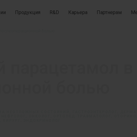
нии
Продукция
R&D
Карьера
Партнерам
Ме
 послеоперационной болью
 парацетамол в 
ионной болью
НА НЕОТЛОЖНЫХ СОСТОЯНИЙ, ГАСТРОЭНТЕРОЛОГ, ДЕРМА
 НЕФРОЛОГ, ОНКОЛОГ, ОРТОПЕД-ТРАВМАТОЛОГ, ОТОРИНО
, ХИРУРГ, ЭНДОКРИНОЛОГ