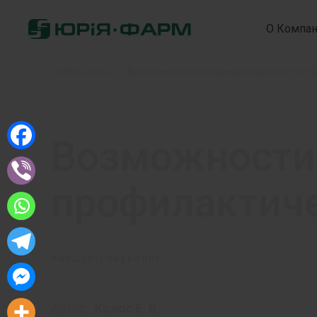
О Компа
Home
»
Библиотека
»
Возможности в решении вопросов гест
Возможности 
профилактич
АКУШЕР-ГИНЕКОЛОГ
Автор:
Колос Е. В.