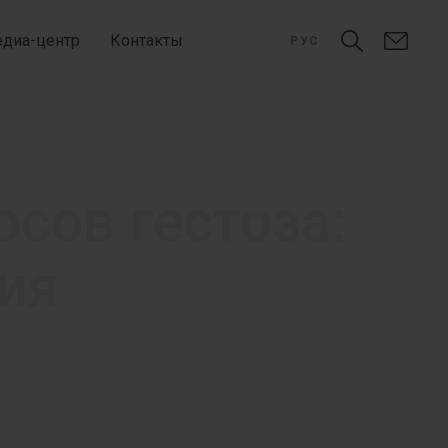
диа-центр
Контакты
РУС
сов гестоза:
ия