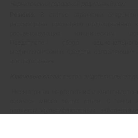
Черниговский городской родильный дом.
Резюме.
В статье отражены современн
рассмотрена последняя отечественная 
соответствующая клиническим потр
Представлен обзор рациональног
медикаментозных средств, ослабляющих 
его патогенеза.
Ключевые слова:
гестоз, эндотелиальная ди
Несмотря на многолетние и многочисленн
остается много белых пятен. С точки з
является мультифакторным заболевани
клинической характеристике, гестоз — 
триадой симптомов (отеки, протеинурия, 