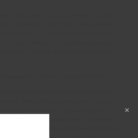
ые взгляды на патогенез гестоза,
классификация гестоза, максимально
ебностям акушеров-гинекологов.
о комплекса профилактических
развитие гестоза в ключевых звеньях
сфункция, L-аргинин, профилактика.
ые исследования, в проблеме гестоза
рения этиологии, безусловно, гестоз
×
ем (осложнением) беременности. По
это синдром, проявляющийся основной
гипертензия), а также многими другими