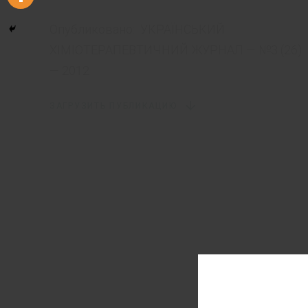
Опубликовано:
УКРАЇНСЬКИЙ
ХІМІОТЕРАПЕВТИЧНИЙ ЖУРНАЛ — №3 (26)
— 2012
ЗАГРУЗИТЬ ПУБЛИКАЦИЮ