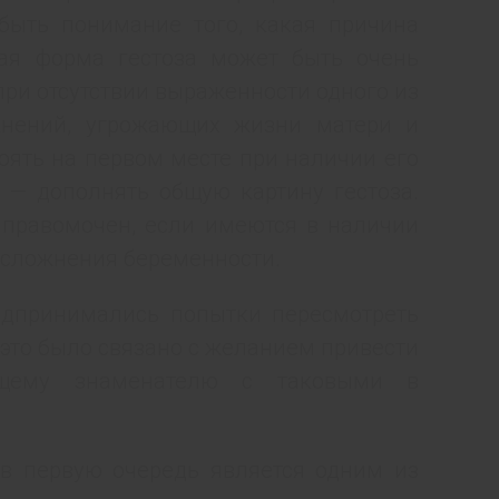
ыть понимание того, какая причина
бая форма гестоза может быть очень
при отсутствии выраженности одного из
жнений, угрожающих жизни матери и
тоять на первом месте при наличии его
 — дополнять общую картину гестоза.
и правомочен, если имеются в наличии
 осложнения беременности.
едпринимались попытки пересмотреть
 это было связано с желанием привести
бщему знаменателю с таковыми в
 в первую очередь является одним из