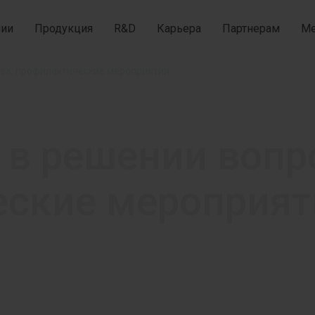
нии
Продукция
R&D
Карьера
Партнерам
Ме
оза: профилактические мероприятия
в решении вопро
еские мероприят