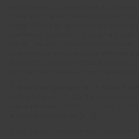
заболевания и самым главным должно б
лежала в основе развития гестоза. Лю
коварной, быстро прогрессировать и даже 
симптомов приводить к развитию осло
плода. Поэтому диагноз гестоза должен с
симптомов, а сопутствующие заболевания
Кроме того, диагноз гестоза необходим 
хотя бы два из основных симптомов этого
В последнее десятилетие на Украине пр
классификацию гестоза. В первую очередь
нозологические формы гестоза к о
англоязычных странах [3, 19].
С акушерской точки зрения, гипертензия