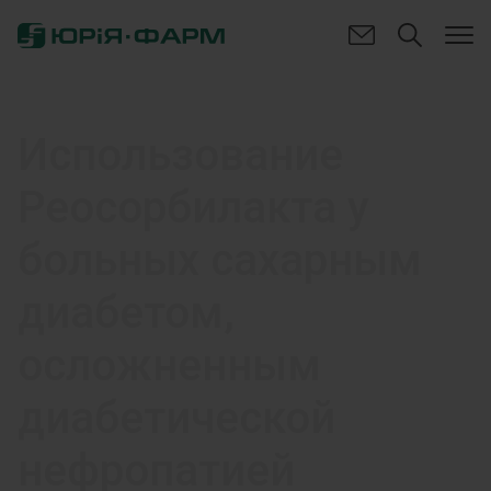
Использование
Реосорбилакта у
больных сахарным
диабетом,
осложненным
диабетической
нефропатией