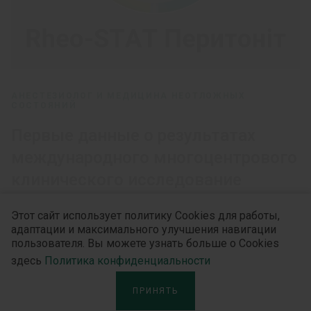
АНЕСТЕЗИОЛОГ И МЕДИЦИНА НЕОТЛОЖНЫХ
СОСТОЯНИЙ
Первые данные о результатах
международного многоцентрового
клинического исследование
RheoSTAT-CP0691 по
Этот сайт использует политику Cookies для работы,
эффективности и безопасности
адаптации и максимального улучшения навигации
инфузионного раствора
пользователя. Вы можете узнать больше о Cookies
здесь
Политика конфиденциальности
Реосорбилакт® в комплексной
терапии гнойного перитонита
ПРИНЯТЬ