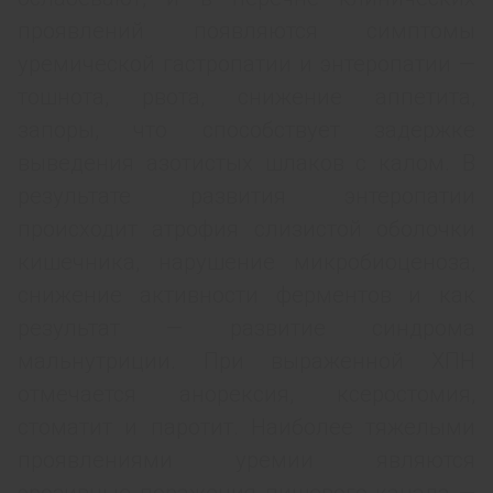
проявлений появляются симптомы
уремической гастропатии и энтеропатии —
тошнота, рвота, снижение аппетита,
запоры, что способствует задержке
выведения азотистых шлаков с калом. В
результате развития энтеропатии
происходит атрофия слизистой оболочки
кишечника, нарушение микробиоценоза,
снижение активности ферментов и как
результат — развитие синдрома
мальнутриции. При выраженной ХПН
отмечается анорексия, ксеростомия,
стоматит и паротит. Наиболее тяжелыми
проявлениями уремии являются