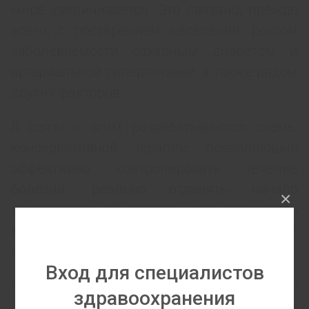
мире увеличивается. Это связано, прежде
всего, с постарением населения, ростом
заболеваемости сахарным диабетом и
артериальной гипертензией, а также рядом
других факторов.
В связи с этим разрабатываются схемы
консервативной терапии, позволяющие
эффективно контролировать течение
болезни, реально отдалять начало
×
заместительной терапии или уменьшать
количество летальных осложнений
почечных болезней.
Вход для специалистов
Как известно, в процессе
здравоохранения
прогрессирующего снижения скорости