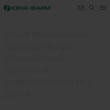
Опыт применения
Лактувита при
хронической
почечной
недостаточности у
детей
НЕФРОЛОГ, ПЕДИАТР