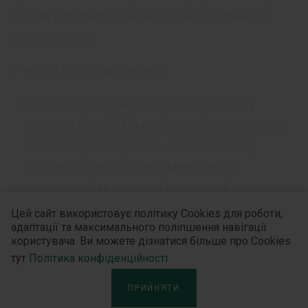
також рекомендований для щоденного
споживання.
У напої ІЗОТА міститься:
стабільна кількість гідрокарбонату
натрію (до 2500 мг/л), який допомагає
збалансувати рівень кислотності у
шлунку, тим самим зменшуючи
вираженість дискомфорту, пов’язаного з
печією (Garg V. et al., 2022);
Цей сайт використовує політику Cookies для роботи,
адаптації та максимального поліпшення навігації
натрію хлорид, що сприяє зменшенню
користувача. Ви можете дізнатися більше про Cookies
тут
Політика конфіденційності
секреції шлункового соку та зниженню
кислотності (Bakuradze A.N., 1986);
ПРИЙНЯТИ