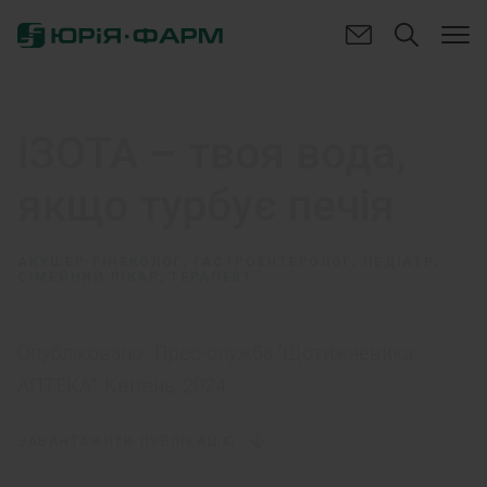
ІЗОТА – твоя вода,
якщо турбує печія
АКУШЕР-ГІНЕКОЛОГ, ГАСТРОЕНТЕРОЛОГ, ПЕДІАТР,
СІМЕЙНИЙ ЛІКАР, ТЕРАПЕВТ
Опубліковано:
Прес-служба "Щотижневика
АПТЕКА", Квітень, 2024
ЗАВАНТАЖИТИ ПУБЛІКАЦІЮ