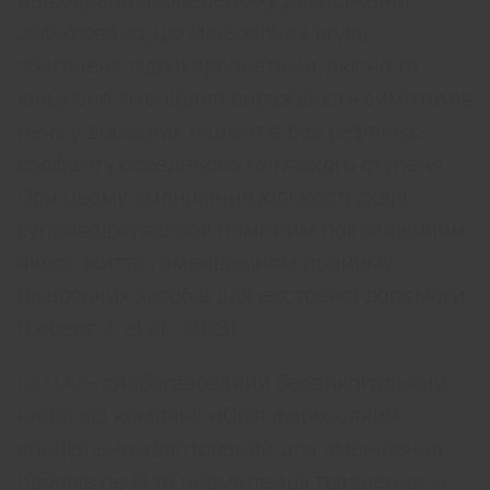
нещодавно проведеному дослідженні
зафіксовано, що мінеральна вода,
збагачена гідрокарбонатами, якісно та
кількісно зменшила вираженість симптомів
печії у дорослих пацієнтів без рефлюкс-
езофагіту середнього та тяжкого ступеня.
При цьому зменшення кількості скарг
супроводжувалося помітним покращенням
якості життя і зменшенням прийому
лікарських засобів для екстреної допомоги
(Labenz J. et al., 2023).
ІЗОТА
– слабогазований безалкогольний
напій від компанії «Юрія-фарм», який
спеціально адаптований для зменшення
проявів печії та нормалізації травлення, а