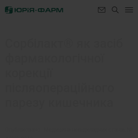
Сорбілакт® як засіб
фармакологічної
корекції
післяопераційного
парезу кишечника
Опубліковано:
Медицина невідкладних станів, №