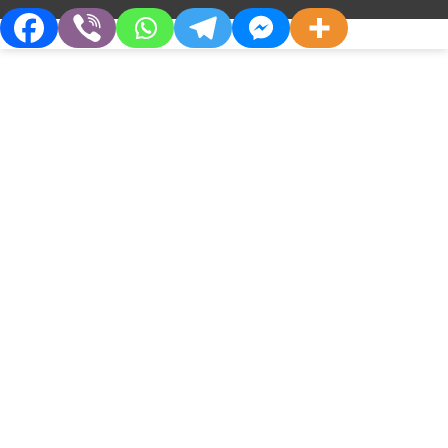
серцево-судинна патологія...
БЕЗ КАТЕГОРІЇ
Біблок – невідкладна допомога
при надшлуночкових тахіаритміях
Про Компанію
Партнерам
Хто Ми
Дистриб’юторам
Філософія
Партнерства