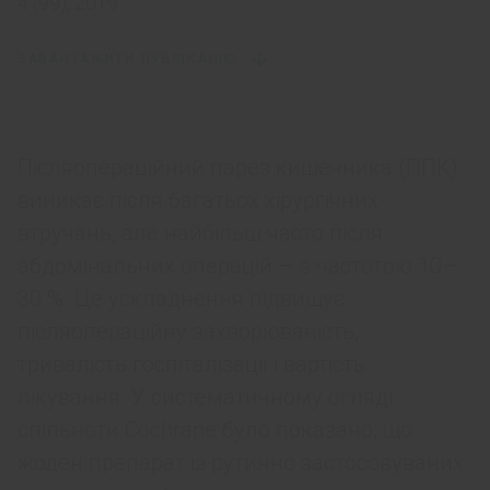
4 (99), 2019
ЗАВАНТАЖИТИ ПУБЛІКАЦІЮ
Післяопераційний парез кишечника (ППК)
виникає після багатьох хірургічних
втручань, але найбільш часто після
абдомінальних операцій — з частотою 10–
30 %. Це ускладнення підвищує
післяопераційну захворюваність,
тривалість госпіталізації і вартість
лікування. У систематичному огляді
спільноти Cochrane було показано, що
жоден препарат із рутинно застосовуваних