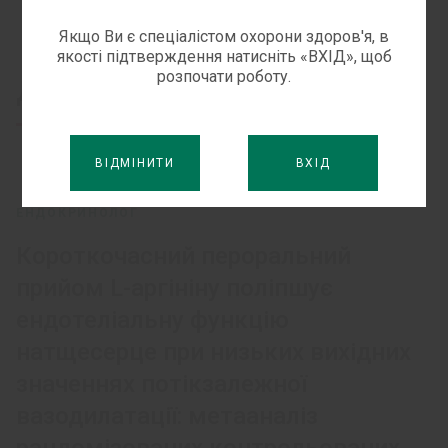
Якщо Ви є спеціалістом охорони здоров'я, в
якості підтверждення натисніть «ВХІД», щоб
розпочати роботу.
Дізнайтесь більше
ВІДМІНИТИ
ВХІД
ЕНДОКРИНОЛОГ
Короткочасний пероральний
прийом L-аргініну поліпшує
ендотеліальну функцію
натщесерце при низьких вихідних
значеннях потікзалежної
вазодилатації: метааналіз