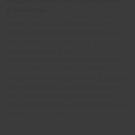
рандомізованих контрольованих
досліджень
Резюме: Обґрунтування. Результати попередніх
досліджень свідчать, що пероральний прийом L-
аргініну впливає на ендотеліальну функцію.
Однак більшість цих досліджень були
невеликими, а висновки суперечливими, тому
конкретні ефекти даного засобу є предметом
дискусій. Мета. Метою даної роботи було оцінити
вплив призначеного перорального L-аргініну на
стан ендотеліальної функції за допомогою
визначення значень потікзалежної вазодилатації
(ПЗВД) натщесерце. План дослідження....