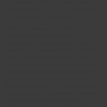
були надано для використання “засіб
гемостатичний на основі хітозану “Ревул”
бинт” від компанії “ЮРіЯ-ФАРМ”.
За весь час використання Ревул бинта
жодної скарги від пацієнтів на
переносимість чи побічні реакції при
використанні отримано не було. Додаткову
увагу приділяли ефективності зупинки
кровотечі та реакції на хітозан, будь яких
скарг від військових лікарів не отримано,
дія препарату оцінювалась як високо
ефективна та безпечна. Після проведення
процедур медичні працівники проводили
опитування пацієнтів на виявлення