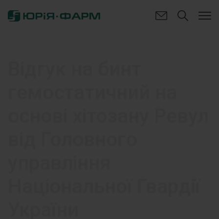
Відгук на бинт
гемостатичний на
основі хітозану Ревул
від Головного
управління
Національної Гвардії
України