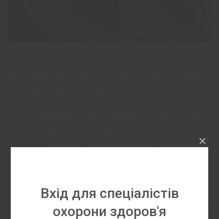
Нижче наводимо відгук, який отримали на
бинт Revul від Начальника служби
планування медичних ресурсів військово-
медичного управління Головного
управління Національної Гвардії України,
підполковника м/с, Світлани Дячук.
×
ВІДГУК на засіб гемостатичний на основі
хітозану “Ревул бинт” від компанії “ЮРІЯ-
ФАРМ”.
Вхід для спеціалістів
З перших хвилин війни військовослужбовці
охорони здоров'я
Національної гвардії України з честю