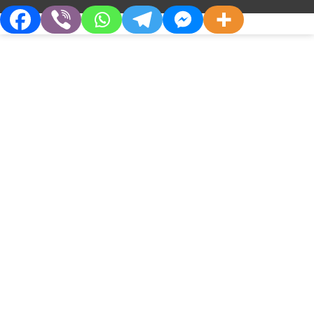
23 ЛИСТОПАДА, 2023
®
ПРОДУКТИ:
РЕВУЛ
(REVUL) ГЕМОСТАТИЧНИЙ БИНТ
Дізнайтесь більше
Про Компанію
Партнерам
Хто Ми
Дистриб’юторам
Філософія
Партнерства