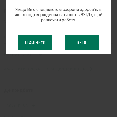
Якщо Ви є спеціалістом охорони здоров'я, в
Ринки збуту
якості підтверждення натисніть «ВХІД», щоб
розпочати роботу.
Україна
Файли для скачування
ВІДМІНИТИ
ВХІД
Каталог
НАУКОВІ СТАТТІ
ЗАЛИШИТИ ВІДГУК ПРО МЕДИЧНИЙ ВИРІБ
Де придбати
TABLETKI.UA
LIKI24.COM