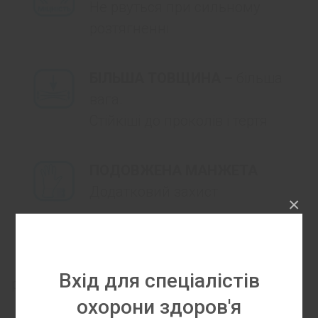
Не рвуться при сильному
розтягненні
БІЛЬША ТОBЩИНА –
більша
вага.
Стійкіші до проколів і тертя
ПОДОВЖЕНА МАНЖЕТА
Додатковий захист
×
ВИСОКИЙ ЗАХИСТ
Оберігають руки від хімічних
Вхід для спеціалістів
речовин
охорони здоров'я