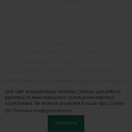
АНЕСТЕЗІОЛОГ ТА МЕДИЦИНА НЕВІДКЛАДНИХ СТАНІВ
Перші дані міжнародного
багатоцентрового клінічного
дослідження RheoSTAT-CP0698
щодо ефективності та безпеки
інфузійного розчину Реосорбілакт®
у комплексній терапії пневмонії
Цей сайт використовує політику Cookies для роботи,
адаптації та максимального поліпшення навігації
користувача. Ви можете дізнатися більше про Cookies
тут
Політика конфіденційності
ПРИЙНЯТИ