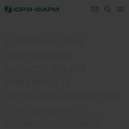
Диференційна
діагностика
негоспітальної
пневмонії із
затяжним перебігом
і туберкульозу
легень: клінічний