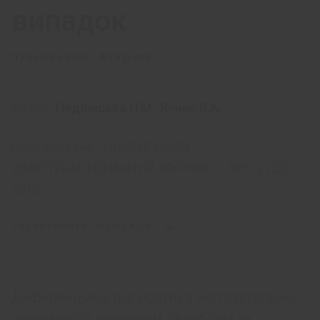
випадок
ПУЛЬМОНОЛОГ, ФТИЗІАТР
Автор:
Недлінська Н.М.
,
Ячник В.А.
Опубліковано:
УКРАЇНСЬКИЙ
ХІМІОТЕРАПЕВТИЧНИЙ ЖУРНАЛ — №1–2 (23) —
2010
ЗАВАНТАЖИТИ ПУБЛІКАЦІЮ
Диференційна діагностика негоспітальної
пневмонії із затяжним перебігом та