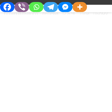
прогресуванню процесів ремоделювання
бронхіального дерева [2,8,9]. При цьому
спостерігається активація плазмових
компонентів коагуляційного гемостазу,
дефіцит секреції чинників
протизгортувальної системи та фібринолізу,
зниження функцій ендотелію та
структурно-функціональних властивостей
еритроцитів і тромбоцитів [3]. Отже,
наявність тиреоїдної та глюкокортикоїдної
дисфункції у хворих на ХОЗЛ літнього та
Про Компанію
Партнерам
старечого віку потребує патогенетичної
Хто Ми
Дистриб’юторам
медикаментозної корекції.
Філософія
Партнерства
Підсумовуючи все вище викладене, слід