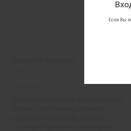
Вхо
4 ФЕВРАЛЯ, 2021
Если Вы я
Узнайте больше
ЭНДОКРИНОЛОГ
Кратковременный пероральный
прием L-аргинина улучшает
эндотелиальную функцию
натощак при низких исходных