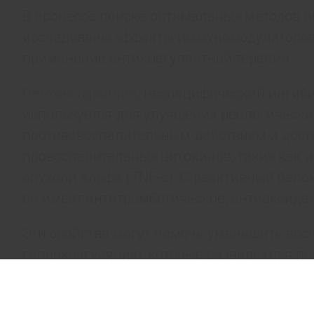
В процессе поиска оптимальных методов л
исследованы эффекты иммуномодуляторов,
применение антикоагулянтной терапии.
Пентоксифиллин
, неспецифический ингиб
используется для улучшения реологических
противовоспалительным действием и дост
провоспалительных цитокинов, таких как инт
опухоли альфа (TNF-α), С-реактивный бело
он имеет антитромботическое, антиоксида
Эти свойства могут помочь уменьшить во
гиперкоагуляцию, которые развиваются пр