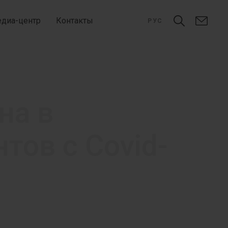
диа-центр
Контакты
РУС
на в
тов с Covid-