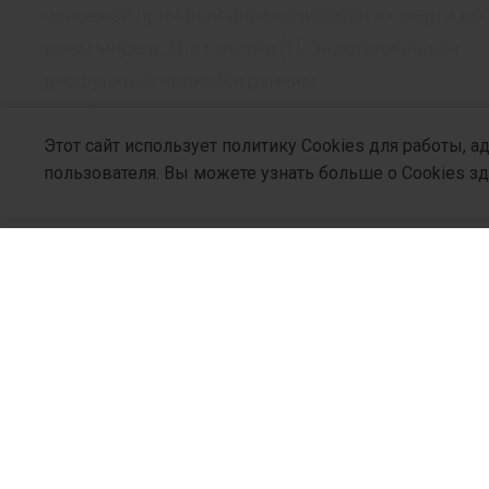
основной причиной инвалидизации и смерти во
всем мире в 21 столетии [1]. Эндотелиальная
дисфункция является ранним
патофизиологическим признаком...
Этот сайт использует политику Cookies для работы, 
пользователя. Вы можете узнать больше о Cookies з
БЕЗ РУБРИКИ
Астенический синдром у
постковидного пациента (обзор
публикаций и собственный опыт)
Среди симптомов и синдромов, которые
О Компани
доминируют в клинической картине
постковидного синдрома (POST-COVID-19), на
Кто Мы
первый план выдвигаются признаки