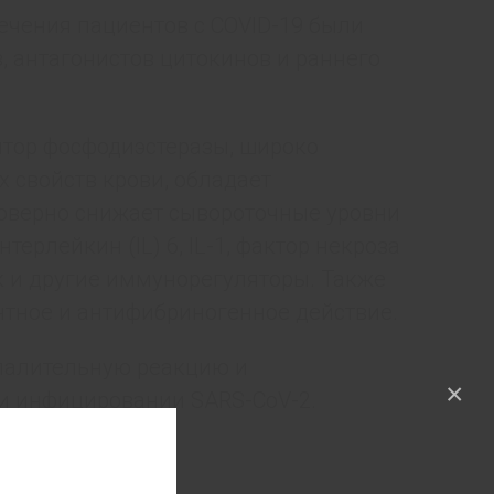
ечения пациентов с COVID-19 были
 антагонистов цитокинов и раннего
итор фосфодиэстеразы, широко
 свойств крови, обладает
оверно снижает сывороточные уровни
ерлейкин (IL) 6, IL-1, фактор некроза
к и другие иммунорегуляторы. Также
нтное и антифибриногенное действие.
спалительную реакцию и
×
и инфицировании SARS-CoV-2.