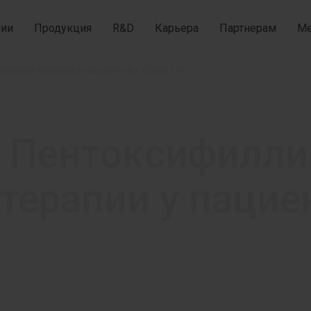
нии
Продукция
R&D
Карьера
Партнерам
Ме
ксной терапии у пациентов с Covid-19»
 Пентоксифилли
ерапии у пациен