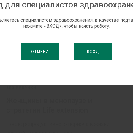
д для специалистов здравоохран
вляетесь специалистом здравоохранения, в качестве под
нажмите «ВХОД», чтобы начать работу.
ОТМЕНА
ВХОД
БЕЗ РУБРИКИ
Женщины в менопаузе и
стратегия Life extension
После репродуктивного периода в жизни
каждой женщины наступает