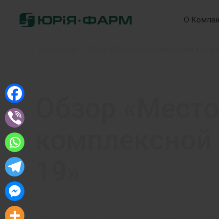
О Компа
Home
»
Библиотека
»
Обзор «Место Пентоксифиллина в компле
Обзор «Место
комплексной т
19»
Опубликовано:
газета «Новини медицини та