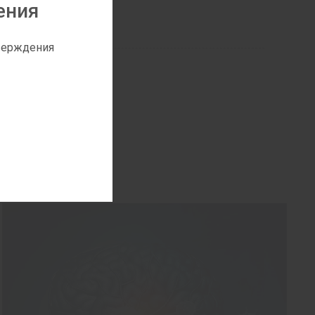
ения
тверждения