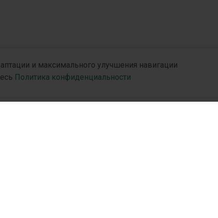
адаптации и максимального улучшения навигации
десь
Политика конфиденциальности
БЕЗ РУБРИКИ
«Дальнобойщики»: пациенты с
постковидним синдромом в
рутинной клинической практике
В начале пандемии COVID 19 считалось, что
и
R&D
Партн
заболевания является скоротечным (как и
большинство респираторных вирусных
R&D Hub
Дистр
инфекций). Впоследствии Всемирная