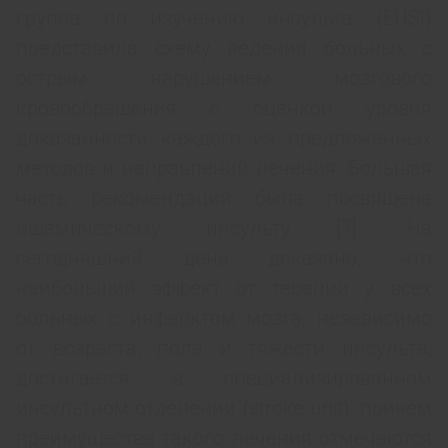
группа по изуче­нию инсульта (EUSI)
представила схему ведения больных с
острым нарушением мозгового
кровообращения с оценкой уровня
доказанности каждого из предложенных
методов и направлений лечения. Большая
часть рекомендаций была по­священа
ишемическому инсульту [7]. На
сегодняшний день доказано, что
наибольший эффект от терапии у всех
боль­ных с инфарктом мозга, независимо
от возраста, пола и тя­жести инсульта,
достигается в специализированном
инсульт­ном отделении (stroke unit), причем
преимущества такого лечения отмечаются