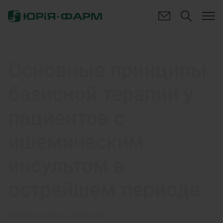
Основные принципы
базисной терапии у
пациентов с
ишемическим
инсультом в
острейшем периоде
НЕВРОПАТОЛОГ, ТЕРАПЕВТ