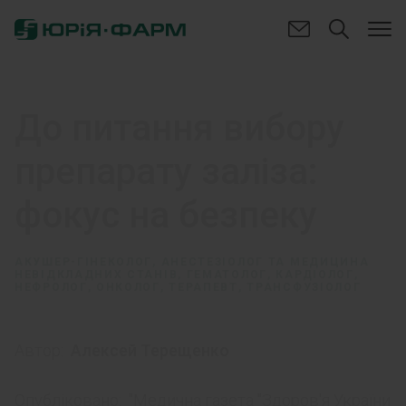
До питання вибору
препарату заліза:
фокус на безпеку
АКУШЕР-ГІНЕКОЛОГ, АНЕСТЕЗІОЛОГ ТА МЕДИЦИНА
НЕВІДКЛАДНИХ СТАНІВ, ГЕМАТОЛОГ, КАРДІОЛОГ,
НЕФРОЛОГ, ОНКОЛОГ, ТЕРАПЕВТ, ТРАНСФУЗІОЛОГ
Автор:
Алексей Терещенко
Опубліковано:
"Медична газета "Здоров'я України