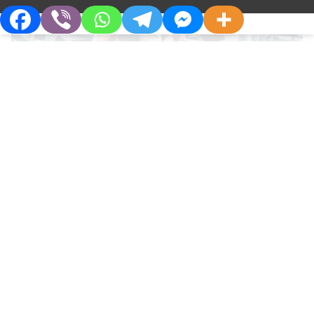
КАРДІОЛОГ
Модуляція енергетичної гнучкості
міокарда – новий шлях поліпшення
лікування ішемічної хвороби серця
Про Компанію
Партнерам
Хто Ми
Дистриб’юторам
Філософія
Партнерства