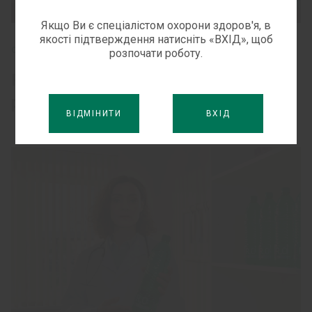
Якщо Ви є спеціалістом охорони здоров'я, в
якості підтверждення натисніть «ВХІД», щоб
СІМЕЙНИЙ ЛІКАР
розпочати роботу.
ReO: фармацевтична відповідь на
регідратацію влітку
ВІДМІНИТИ
ВХІД