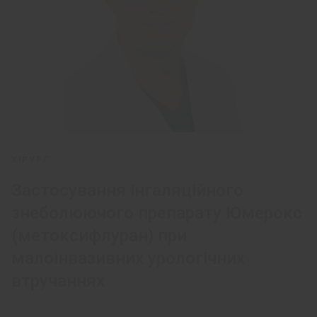
ХІРУРГ
Застосування інгаляційного
знеболюючого препарату Юмерокс
(метоксифлуран) при
малоінвазивних урологічних
втручаннях