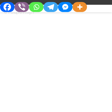
(метоксифлуран) в хірургічному
стаціонарі
Про Компанію
Партнерам
Хто Ми
Дистриб’юторам
Філософія
Партнерства