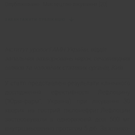
Опубліковано:
Мистецтво лікування [20]
ЗАВАНТАЖИТИ ПУБЛІКАЦІЮ
Інститут урології АМН України, відділ
запальних захворювань нирок, сечовивідних
шляхів та чоловічих статевих органів, Київ
У статті представлені результати клінічного
дослідження ефективності Лефлоцину
(“Юрія-фарм”, Україна) при лікуванні 30
хворих на гострий пієлонефрит.Лефлоцин
застосовували в одноразовій дозі 500 мг
внутрішньовенно протягом 5 діб. За клініко-