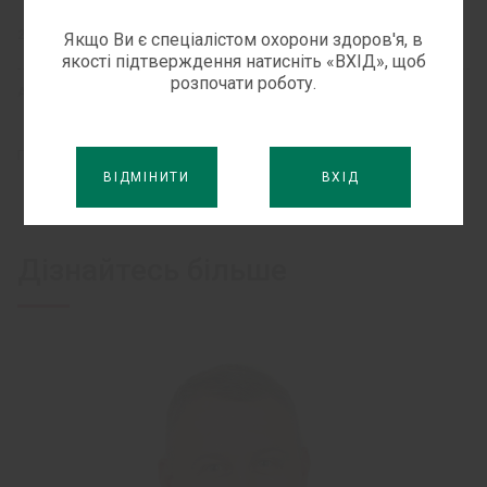
22 СІЧНЯ, 2016
Якщо Ви є спеціалістом охорони здоров'я, в
якості підтверждення натисніть «ВХІД», щоб
розпочати роботу.
АВТОРИ:
М. В. МІТЧЕНКО
С. П. ПАСЄЧНІКОВ
®
ПРОДУКТИ:
ЛЕФЛОЦИН
ВІДМІНИТИ
ВХІД
Дізнайтесь більше