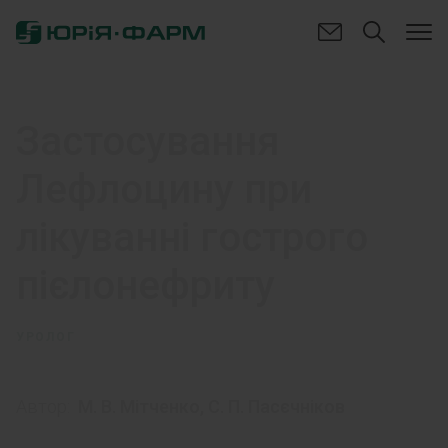
Застосування
Лефлоцину при
лікуванні гострого
пієлонефриту
УРОЛОГ
Автор:
М. В. Мітченко
,
С. П. Пасєчніков