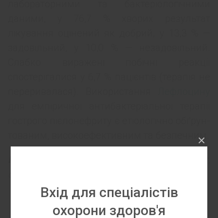
лабораторними та бактеріологічними
даними, у 76,7 % хворих результат
лікування оцінений як добрий, у 13,3 % —
задовільний, у 10,0 % — незадовільний.
Слабко виражені побічні реакції
спостерігалися у 6,7 % пацієнтів (терапія не
переривалася). Використання
Лефлоцину
для емпіричної антибактеріальної терапії
гострого пієлонефриту є етіологічно обґрун-
тованим, високоефективним та безпечним.
×
Ключові слова:
гострий пієлонефрит,
фторхінолони.
Вхід для спеціалістів
охорони здоров'я