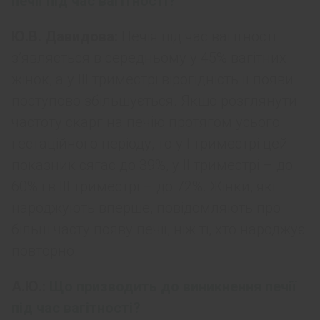
печії під час вагітності?
Ю.В. Давидова:
Печія під час вагітності
з’являється в середньому у 45% вагітних
жінок, а у ІІІ триместрі вірогідність її появи
поступово збільшується. Якщо розглянути
частоту скарг на печію протягом усього
гестаційного періоду, то у І триместрі цей
показник сягає до 39%, у ІІ триместрі – до
60% і в ІІІ триместрі – до 72%. Жінки, які
народжують вперше, повідомляють про
більш часту появу печії, ніж ті, хто народжує
повторно.
А.Ю.:
Що призводить до виникнення печії
під час вагітності?