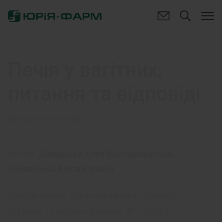
Печія у вагітних:
питання та відповіді
АКУШЕР-ГІНЕКОЛОГ
Автор:
Давидова Юлія Володимирівна
,
Лиманська Аліса Юріївна
Опубліковано:
Медична газета "Здоров’я
України", Тематичний номер № 3, 2024 p.