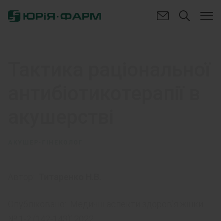
Тактика раціональної
антибіотикотерапії в
акушерстві
АКУШЕР-ГІНЕКОЛОГ
Автор:
Титаренко Н.В.
Опубліковано:
Медичні аспекти здоров’я жінки
№ 1-2 (142-143)’ 2022