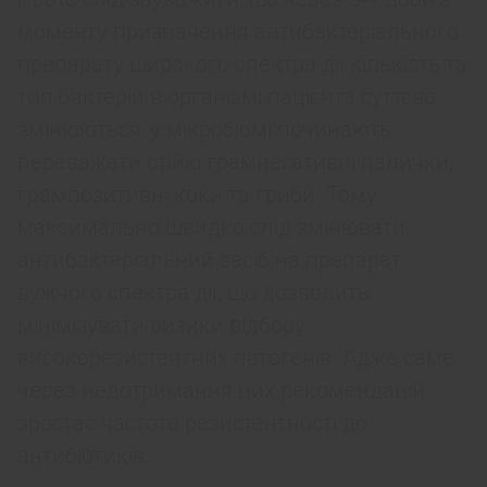
моменту призначення антибактеріального
препарату широкого спектра дії кількість та
тип бактерій в організмі пацієнта суттєво
змінюються: у мікробіомі починають
переважати стійкі грамнегативні палички,
грампозитивні коки та гриби. Тому
максимально швидко слід змінювати
антибактеріальний засіб на препарат
вужчого спектра дії, що дозволить
мінімізувати ризики відбору
високорезистентних патогенів. Адже саме
через недотримання цих рекомендацій
зростає частота резистентності до
антибіотиків.