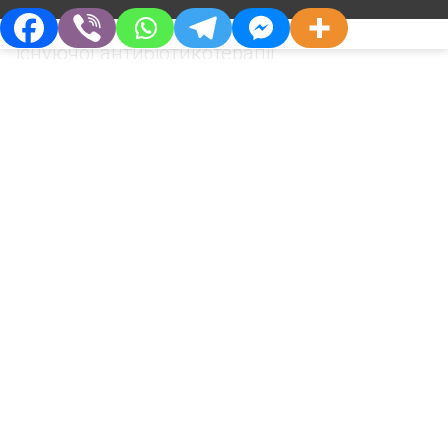
оптимізація та раціональне використання
існуючої антибіотикотерапії.
Доповідач зауважила, що призначення
раціональної антибіотикотерапії базується
на дотриманні п’яти основних правил:
правильний пацієнт;
правильний час;
правильний препарат;
Про Компанію
Партнерам
правильна доза;
Хто Ми
Дистриб’юторам
правильна тривалість.
Філософія
Партнерства