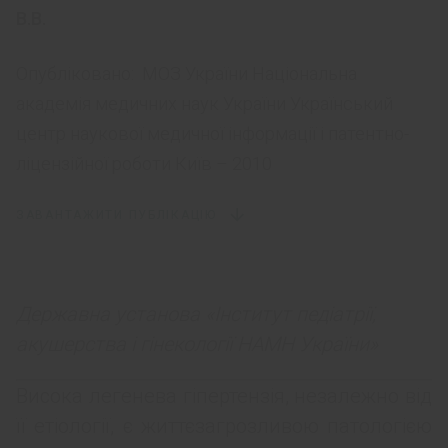
В.В.
Опубліковано:
МОЗ України Національна
академія медичних наук України Український
центр наукової медичної інформації і патентно-
ліцензійної роботи Київ – 2010
ЗАВАНТАЖИТИ ПУБЛІКАЦІЮ
Державна установа «Інститут педіатрії,
акушерства і гінекології НАМН України»
Висока легенева гіпертензія, незалежно від
її етіології, є життєзагрозливою патологією