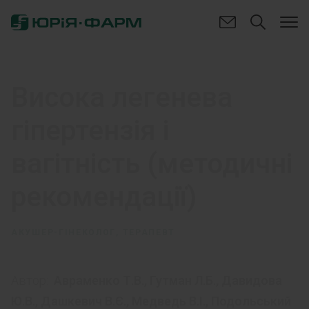
Висока легенева
гіпертензія і
вагітність (методичні
рекомендації)
АКУШЕР-ГІНЕКОЛОГ, ТЕРАПЕВТ
Автор:
Авраменко Т.В.
,
Гутман Л.Б.
,
Давидова
Ю.В.
,
Дашкевич В.Є.
,
Медведь В.І.
,
Подольський