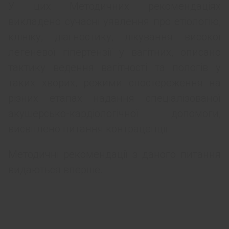
У цих Методичних рекомендаціях
викладено сучасні уявлення про етіологію,
клініку, діагностику, лікування високої
легеневої гіпертензії у вагітних, описано
тактику ведення вагітності та пологів у
таких хворих, режими спостереження на
різних етапах надання спеціалізованої
акушерсько-кардіологічної допомоги,
висвітлено питання контрацепції.
Методичні рекомендації з даного питання
видаються вперше.