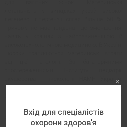
для вагітних жінок. Материнська
летальність у випадках украй високої
легеневої гіпертензії сягає більше 50 %,
причому не має тенденції до зменшення,
навіть у країнах з найрозвиненішою й
високотехнологічною медициною. В Україні
щороку трапляються материнські втрати
від цієї патології. За багаторічними
спостереженнями Інституту педіатрії,
акушерства і гінекології НАМН України,
×
вагітні з високою легеневою гіпертензією
складають 0,54 % від усіх госпіталізованих
із серцево-судинними захворюваннями.
Вхід для спеціалістів
В клініці екстрагенітальної патології
охорони здоров'я