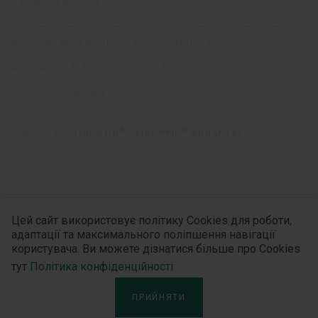
17 ЛЮТОГО, 2017
АВТОРИ:
АВРАМЕНКО Т.В.
ГУТМАН Л.Б.
ДАВИДОВА Ю.В.
ДАШКЕВИЧ В.Є.
МЕДВЕДЬ В.І.
ПОДОЛЬСЬКИЙ В.В.
®
®
ПРОДУКТИ:
ТІВОРТІН
ТІВОРТІН
АСПАРТАТ
Дізнайтесь більше
Цей сайт використовує політику Cookies для роботи,
адаптації та максимального поліпшення навігації
користувача. Ви можете дізнатися більше про Cookies
тут
Політика конфіденційності
ПРИЙНЯТИ