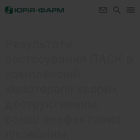
Результати
застосування ПАСК в
комплексній
хіміотерапії хворих
деструктивним,
раніш неефективно
лікованим,