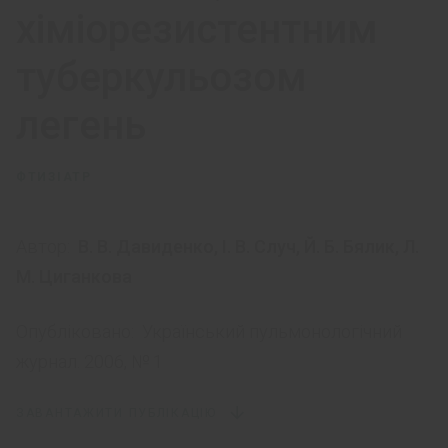
хіміорезистентним
туберкульозом
легень
ФТИЗІАТР
Автор:
В. В. Давиденко
,
І. В. Случ
,
Й. Б. Бялик
,
Л.
М. Циганкова
Опубліковано:
Український пульмонологічний
журнал. 2006, № 1
ЗАВАНТАЖИТИ ПУБЛІКАЦІЮ