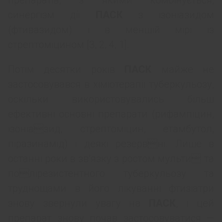
препаратів, з якими комбінується,
синергізм дії
ПАСК
з ізоніазидом
(фтивазидом) і в меншій мірі із
стрептоміцином [3, 2, 4, 1].
Потім десятки років
ПАСК
майже не
застосовувався в хіміотерапії туберкульозу,
оскільки використовувались більш
ефективні основні препарати (рифампіцин,
ізоніазид, стрептоміцин, етамбутол,
піразинамід) і деякі резервні. Лише в
останні роки в зв’язку з ростом мульти та
полірезистентного туберкульозу та
труднощами в його лікуванні фтизіатри
знову звернули увагу на
ПАСК
, і цей
препарат знову почав застосовуватися —