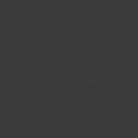
аними міжнародних консенсусів, в
s influenzae, Streptococcus pneumoniae,
eruginosa і представники сімейства
iae, Moraxella catharrhalis асоціюється
sa викликає 7–10% загострень у хворих
но корелює з тривалістю життя хворих.
йних агентів на сьогодні відомо, що H.
цину; S. pneumoniaе руйнує війчастий
санацію респіраторного тракту, погіршує
й колонізації мікроорганізмами ДШ. M.
тучні клітини, які виділяють гістамін,
отужним бронхоконстрикторним ефектом,
о дихання (ФЗД) [2,10].