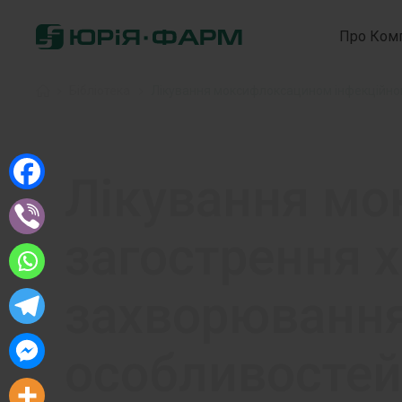
Про Ком
Home
»
Бібліотека
»
Лікування мо
загострення 
захворювання
особливостей