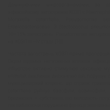
Домінуючими мікроорганізмами, за д
інфекційному загостренні ХОЗЛ є Haemophilu
Moraxella catarrhalis, Pseudomonas a
Enterobacteriaceae. З Steptococcus pneumon
10–15% загострень. Pseudomonas aerugino
на ХОЗЛ III–IV стадії [10].
Частота загострень ХОЗЛ прямо пропорцій
Окрім відомих негативних впливів інфекці
influenzae активно стимулює секрецію му
епітелій, викликає дискінезію вій, порушує 
мукоциліарний кліренс, що сприяє тривалі
catarrhalis руйнує базофіли, еозинофіли, 
брадикінін – субстанції, що володіють п
поглиблюючи порушення функції зовнішньог