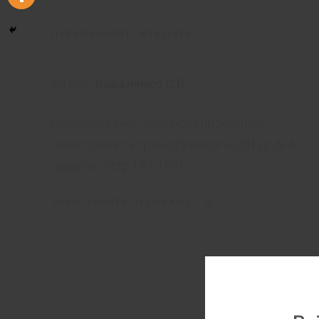
ПУЛЬМОНОЛОГ, ФТИЗІАТР
Автор:
Коваленко С.В.
Опубліковано:
Український журнал
гематології та трансфузіології -2012р.,N 4
додаток, (стр.197-199)
ЗАВАНТАЖИТИ ПУБЛІКАЦІЮ