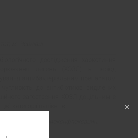
т, м. Чернівці
біологічного дослідження харкотиння
ворювання легень (ХОЗЛ) в період
ікування антибактеріальним препаратом
чутливість до антибіотиків виділених
кційного загострення ХОЗЛ доцільним є
єї категорії пацієнтів.
×
орювання легень, моксифлоксацин.