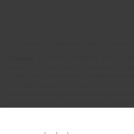
Буковинський державний медичний університе
Резюме.
В статті наводяться дані мікро
хворих на хронічне обструктивне зах
інфекційного загострення та результати л
моксифлоксацин. З огляду на спектр та 
патогенних мікроорганізмів в період інфе
застосування моксифлоксацину в лікуванні ці
Ключові слова:
хронічне обструктивне захв
Вступ