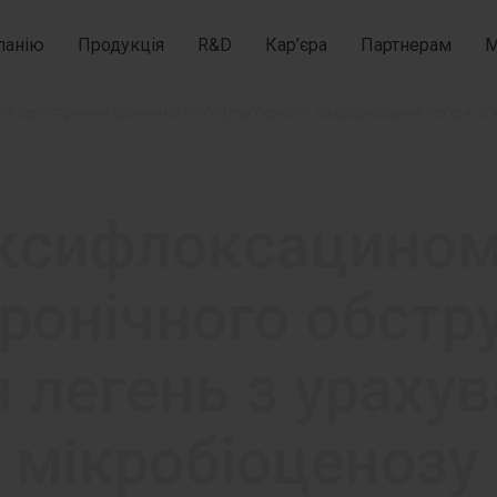
панію
Продукція
R&D
Кар’єра
Партнерам
М
ксифлоксацином
хронічного обстр
 легень з ураху
 мікробіоценозу