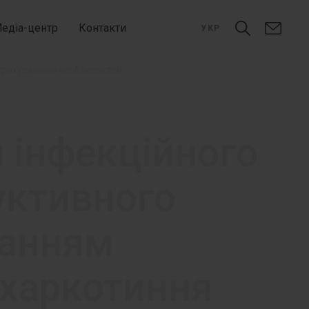
едіа-центр
Контакти
УКР
Лікування моксифлоксацином інфекційного загострення хронічного обструктивного захворювання легень з урахуванням особливостей мікробіоценозу харкотиння
 інфекційного
уктивного
ванням
 харкотиння