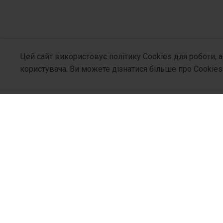
Цей сайт використовує політику Cookies для роботи, 
користувача. Ви можете дізнатися більше про Cookies
Про Компа
Хто Ми
Філософія