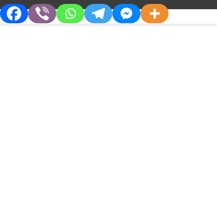
З локалізованим перитонітом
З розлитим перитонітом
А пацієнтів розділяти на групи середнього
та високого ризику щодо недосягнення
контролю джерела інфекції, низький ризик
відсутній при діагнозі ІАІ. До пацієнтів
високого ризику відносять:
ті кому виконане оперативне втручання
спрямоване на контроль джерела
Про Компанію
Партнерам
інфекції пізніше 24 годин;
Хто Ми
Дистриб’юторам
оцінювання за APACHE ІІ ≥ 15 балів;
Філософія
Партнерства