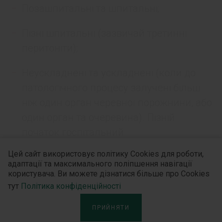
Позашпитальні та шпитальні;
Пізні шпитальні (зазвичай третинні
перитоніти);
Неускладнені та ускладнені (коли до
патологічного процесу залучені більш
ніж один орган черевної порожнини, або
один орган та очеревина). Пізній
початок госпітальний
Цей сайт використовує політику Cookies для роботи,
З порушенням анатомічного бар’єру
адаптації та максимального поліпшення навігації
(перфорації, проникаючи травми);
користувача. Ви можете дізнатися більше про Cookies
тут
Політика конфіденційності
Без порушення анатомічного бар’єру
ПРИЙНЯТИ
(панкреатит, холецистіт);