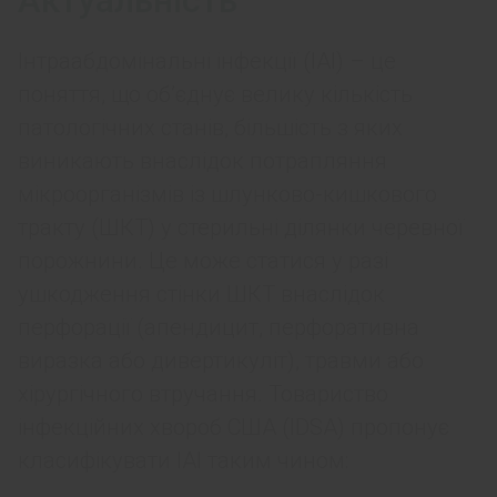
Актуальність
Інтраабдомінальні інфекції (ІАІ) – це
поняття, що об’єднує велику кількість
патологічних станів, більшість з яких
виникають внаслідок потрапляння
мікроорганізмів із шлунково-кишкового
тракту (ШКТ) у стерильні ділянки черевної
порожнини. Це може статися у разі
ушкодження стінки ШКТ внаслідок
перфорації (апендицит, перфоративна
виразка або дивертикуліт), травми або
хірургічного втручання. Товариство
інфекційних хвороб США (IDSA) пропонує
класифікувати ІАІ таким чином: