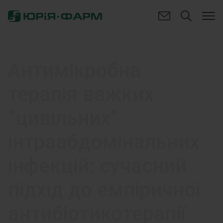
Антимікробна
терапія важких
“цивільних”
інтраабдомінальних
інфекцій: сучасний
підхід до емпіричної
антибіотикотерапії