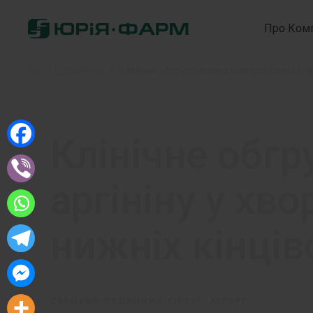
Про Ком
Home
»
Бібліотека
»
Клінічне обгрунтування використання L-ар
Клінічне обгр
аргініну у хв
нижніх кінців
СЕРЦЕВО-СУДИННИЙ ХІРУРГ, ХІРУРГ