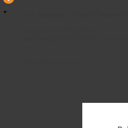
Автор:
Мішалов В. Г.
,
Сопко О. І.
,
Черняк В.А
Опубліковано:
УКРАЇНСЬКИЙ
ХІМІОТЕРАПЕВТИЧНИЙ ЖУРНАЛ — №3 (26)
— 2012
ЗАВАНТАЖИТИ ПУБЛІКАЦІЮ