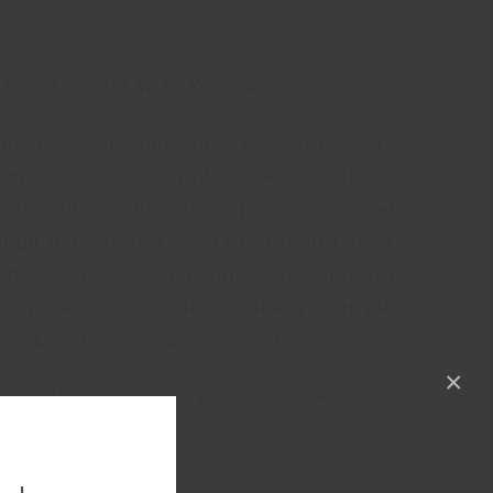
. Богомольця МОЗ України, Київ
лінічного дослідження ефективності L-
атеросклерозом судин нижніх кінцівок з
. Доведено, що препарат статистично
яції в тканинах і сегментарний тиск у
проведеного клінічного дослідження
лікуванні хворих на хронічну критичну
х змін шкіри гомілок і стоп.
×
 нижніх кінцівок, трофічні зміни шкіри,