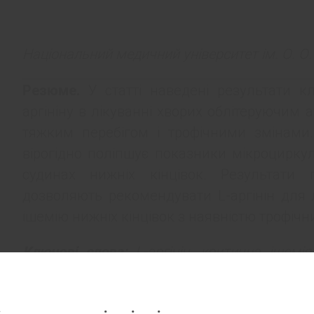
Національний медичний університет ім. О. О
Резюме.
У статті наведені результати к
аргініну в лікуванні хворих облітеруючим 
тяжким перебігом і трофічними змінами
вірогідно поліпшує показники мікроциркул
судинах нижніх кінцівок. Результати 
дозволяють рекомендувати L-аргінін для 
ішемію нижніх кінцівок з наявністю трофічни
Ключові слова:
L-аргінін, критична ішемія
інфузійна терапія.