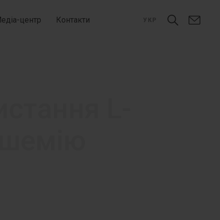
едіа-центр
Контакти
УКР
истання L-
 ішемію