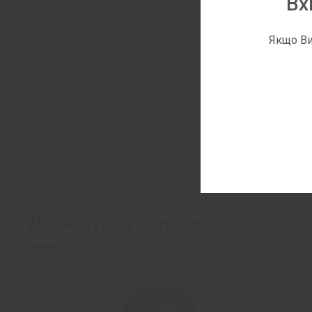
Вх
Якщо Ви
22 БЕРЕЗНЯ, 2017
АВТОРИ:
МІШАЛОВ В. Г.
СОПКО О. І.
ПРОДУКТИ:
®
®
ТІВОРТІН
ТІВОРТІН
АСПАРТ
Дізнайтесь більше