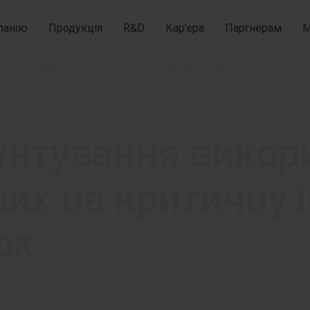
панію
Продукція
R&D
Кар’єра
Партнерам
М
гініну у хворих на критичну ішемію нижніх кінцівок
унтування викор
орих на критичну
ок