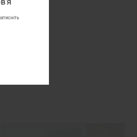
в'я
атисніть