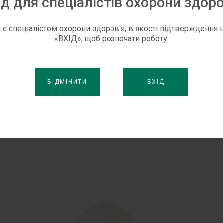
ід для спеціалістів охорони здоро
 є спеціалістом охорони здоров'я, в якості підтверждення н
«ВХІД», щоб розпочати роботу.
ЧЕРНЯК В.А
ВІДМІНИТИ
ВХІД
АТ