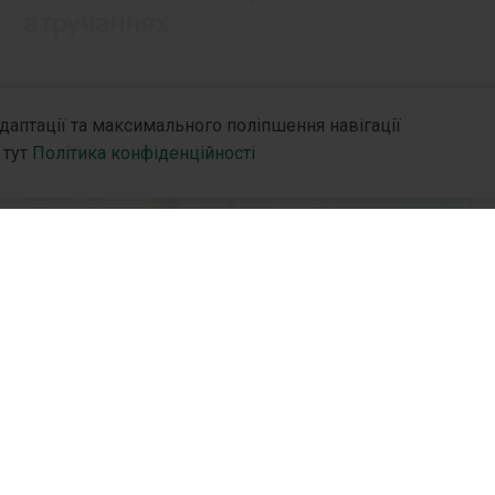
втручаннях
адаптації та максимального поліпшення навігації
 тут
Політика конфіденційності
нію
R&D
Партн
R&D Hub
Дистр
R&D Стратегія
Партн
СІМЕЙНИЙ ЛІКАР