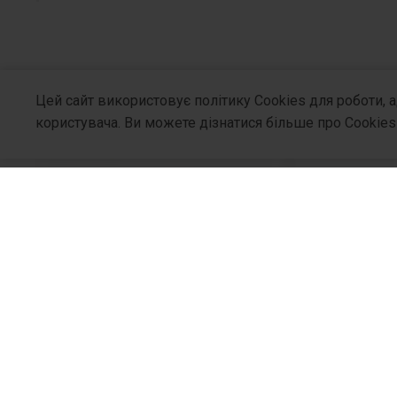
Цей сайт використовує політику Cookies для роботи, 
користувача. Ви можете дізнатися більше про Cookies
Про Компа
Хто Ми
Філософія
ХІРУРГ