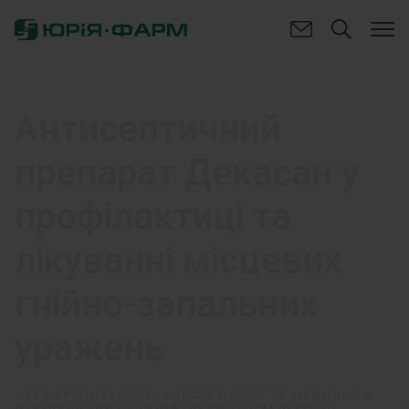
Антисептичний
препарат Декасан у
профілактиці та
лікуванні місцевих
гнійно-запальних
уражень
АКУШЕР-ГІНЕКОЛОГ, АНЕСТЕЗІОЛОГ ТА МЕДИЦИНА
НЕВІДКЛАДНИХ СТАНІВ, ДЕРМАТО-ВЕНЕРОЛОГ,