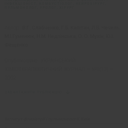
ІНФЕКЦІОНІСТ, КОМБУСТІОЛОГ, НЕЙРОХІРУРГ,
ПУЛЬМОНОЛОГ, УРОЛОГ, ХІРУРГ
Автор:
В.Г. Слабченко
,
Г.Б. Капітан
,
Л.В. Чечель
,
М.І.Гуменюк
,
Н.М. Недпінська
,
О. О. Мухін
,
Ю.І.
Фещенко
Опубліковано:
УКРАЇНСЬКИЙ
ХІМІОТЕРАПЕВТИЧНИЙ ЖУРНАЛ — №1(13) —
2002
ЗАВАНТАЖИТИ ПУБЛІКАЦІЮ
Інститут фтизіатрії і пульмонології, Київ