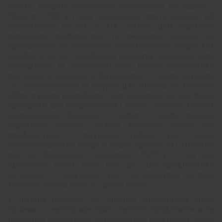
гниття) вперше використав англійський дослідник І.
Прингл (1750 р.) для позначення протигнильної дії
мінеральних кислот. У XIX столітті цим терміном
визначали профілактичні та лікувальні заходи, які
проводилися за допомогою антимікробних лікарських
засобів з метою запобігання розвитку після­пологових
ускладнень та нагноєнню ран. Історія антисептики
пов’язана з іменами її фундаторів — лікаря-акушера
І.Ф. Земмельвейса та хірурга Дж. Лістера, які науково
обґрунтували, розробили і застосовували антисептичні
препарати для профілактики і терапії сепсису, гнійних
захворювань. Водночас з ними, і навіть раніше,
карболову кислоту, розчин хлорного вапна для
профілактики і лікування гнійних ран також
використовували лікарі в інших країнах. М.І. Пирогов
під час Кавказької експедиції 1847 р. і під час
Кримської війни 1853—1856 рр. для профілактики
нагноєння і лікування ран застосовував розчин
хлорного вапна, етанол і срібла нітрат.
У першій половині XX століття антисептики стали
одними з найпоширеніших засобів профілактики та
лікування інфекційних захворювань. При цьому лікарі