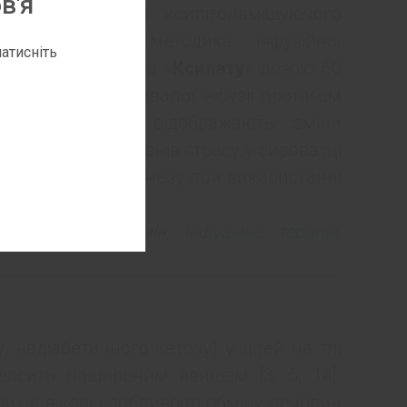
в'я
тогенної метою ксилітолвміщуючого
апропонована методика інфузійної
атисніть
озчину глюкози та «
Ксилату
» дозою 60
ідно, шляхом тривалої інфузії протягом
слідження, які відображають зміни
міст деяких гормонів стресу у сироватці
ів інфекційного ґенезу при використанні
ї.
одно-ліпідний обмін,
інфузійна терапія
,
 недіабетичного кетозу) у дітей на тлі
 досить поширеним явищем [3, 6, 14].
их є вікові особливості обміну речовин