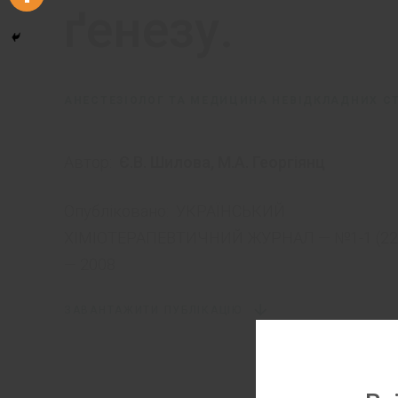
ґенезу.
АНЕСТЕЗІОЛОГ ТА МЕДИЦИНА НЕВІДКЛАДНИХ СТА
Автор:
Є.В. Шилова
,
М.А. Георгіянц
Опубліковано:
УКРАЇНСЬКИЙ
ХІМІОТЕРАПЕВТИЧНИЙ ЖУРНАЛ — №1-1 (22
— 2008
ЗАВАНТАЖИТИ ПУБЛІКАЦІЮ