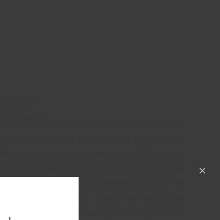
 освіти
на лікарня
тичні механізми розвитку ацетонемії у
бміну на тлі критичних станів. Звернено
х чітких даних, що відображають стан
×
 стресу у дітей із ацетонемією на тлі
 Наведені недоліки існуючих методик
них станів. Продемонстровані теоретичні