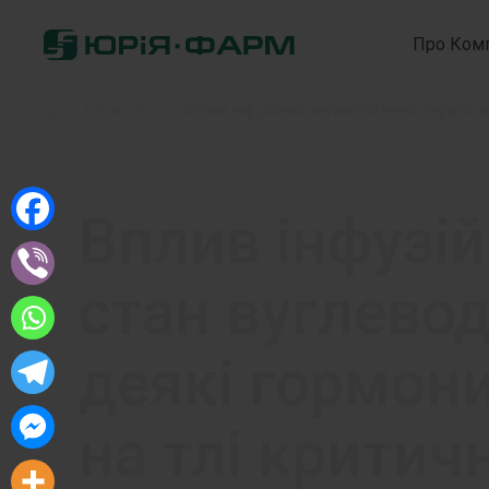
Про Ком
Home
»
Бібліотека
»
Вплив інфузій
стан вуглевод
деякі гормони
на тлі критич