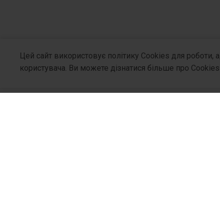
Цей сайт використовує політику Cookies для роботи, 
користувача. Ви можете дізнатися більше про Cookies
Про Компа
Хто Ми
Філософія