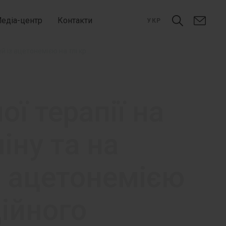
едіа-центр
Контакти
УКР
Вплив інфузійної антикетогенної терапії на стан вуглеводно-ліпідного обміну та на деякі гормони стресу у дітей із ацетонемією на тлі критичних станів інфекційного ґенезу.
ї терапії на
іну та на
із ацетонемією
ційного