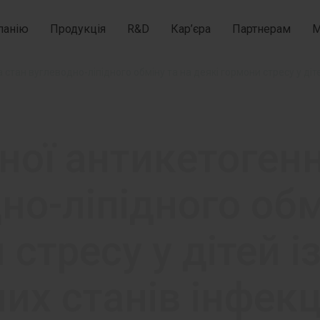
панію
Продукція
R&D
Кар’єра
Партнерам
М
ної антикетогенно
но-ліпідного обм
 стресу у дітей 
них станів інфек