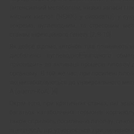
(інтенсивний метаболізм, низькі запаси глі
жирних кислот (НЕЖК) у сироватці) у сук
зокрема, вуглеводним, та стресовим мет
станам інфекційного ґенезу [2, 8-10].
Як добре відомо, кетонові тіла починають
дисбалансі вуглеводноліпідного обмін
призводить до активації процесів ліполіз
організму. В той же час, при посилені ліпо
які метаболізуються до універсального мет
А (ацетіл-КоА) [4].
Окрім того, при критичних станах, які зав
багатьох катаболічних гормонів: кортизол
також сприяють посиленню ліполізу, гліколі
ацетіл-КоА, що утворюється при активному 