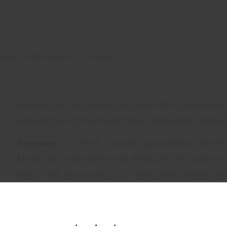
НІВ, ІНФЕКЦІОНІСТ, ПЕДІАТР
Харківська медична академія післядипломної
Харківська обласна дитяча інфекційна клініч
)
Резюме.
У статті стисло викладені теоре
дітей при порушенні вуглеводно-ліпідного о
увагу на відсутність у наукових джерела
вуглеводноліпідного обміну та гормонів
критичних станів інфекційного ґенезу.
лікування ацетонемії у дітей на тлі критич