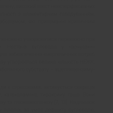
когену, високий вміст неестеріфікованих
упності з аліментарним голодуванням,
аболізмом, які притаманні критичним
 інтенсивно утворюватися переважно при
у. Нестача вуглеводів у харчуванні
у для забезпечення енергетичних потреб
лізу утворюється велика кількість НЕЖК,
аболічного субстрату – ацетілкоензиму-
жди є стресовими, активується секреція
у, катехоламінів, тироксину тощо. Вони
зу та глюконеогенезу [7, 13]. Надлишок
ліполізі, за умов дефіциту вуглеводів,