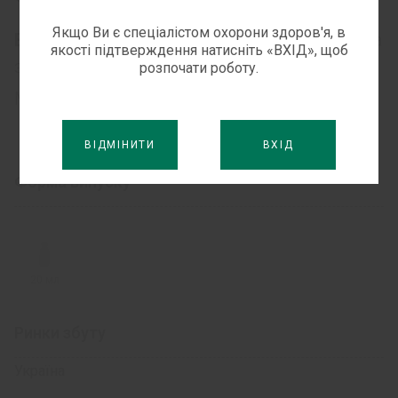
Якщо Ви є спеціалістом охорони здоров'я, в
Вікові обмеження:
ефективність та безпека
якості підтверждення натисніть «ВХІД», щоб
застосування лікарського засобу
розпочати роботу.
®
Максіцин
дітям не встановлені.
ВІДМІНИТИ
ВХІД
Форма випуску
20 мл
Ринки збуту
Україна