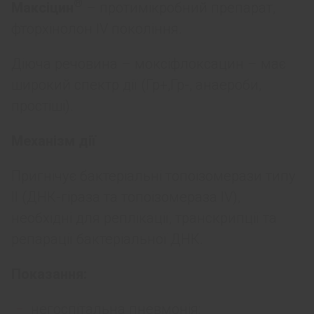
®
Максіцин
– протимікробний препарат,
фторхінолон IV покоління.
Діюча речовина – моксіфлоксацин – має
широкий спектр дії (Гр+,Гр-, анаероби,
простіші).
Механізм дії
Пригнічує бактеріальні топоізомерази типу
ІІ (ДНК-гіраза та топоізомераза IV),
необхідні для реплікації, транскрипції та
репарації бактеріальної ДНК.
Показання:
негоспітальна пневмонія;