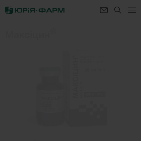
®
Максіцин