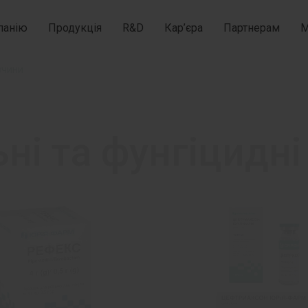
панію
Продукція
R&D
Кар’єра
Партнерам
М
зчини
ні та фунгіцидні