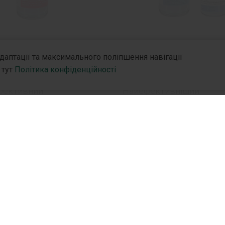
офлоксацин
Флуконазол
адаптації та максимального поліпшення навігації
 тут
Політика конфіденційності
фективний
Найефективніший
еріальний засіб для
протигрибковий препара
 інфекцій різноманітної
Внутрішньовенне введ
ї.
флуконазолу забезпечу
випуску:
ефективність при гриб
інфекціях будь-якої локал
, 200 мл у пляшках.
нію
R&D
Партн
мінімальну тривалість л
, 200 мл у контейнерах.
при гострих неускладн
R&D Hub
Дистр
формах захворювань, а
R&D Стратегія
Партн