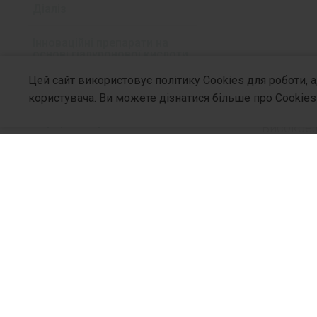
Діаліз
Інноваційні препарати на
основі гіалуронової кислоти
Ципр
Цей сайт використовує політику Cookies для роботи, 
Осмотичні проносні засоби
користувача. Ви можете дізнатися більше про Cookies
Пероральні розчини
Високое
антибакт
Амінокислоти
лікування
локалізаці
Препарати для седації
Форма 
Протитуберкульозні
По 100 мл
препарати
Про Компа
По 100 мл
Медичні вироби
Хто Ми
Філософія
Аксесуари для інфузійної терапії