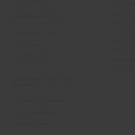
астми та ХОЗЛ
поколінн
для паре
Менеджмент крові
застосув
бактериц
Антигеморагічні засоби
щодо гра
Антикоагулянти
грамнега
Антианемічні засоби
включаюч
стійких до
Антисептики та іригаційні
розчини
Антисептики та дезінфектанти
Побутові дезінфектанти
Хірургічні розчини