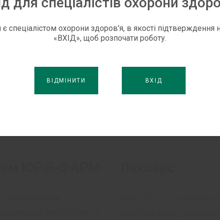
ід для спеціалістів охорони здоро
 є спеціалістом охорони здоров'я, в якості підтверждення н
«ВХІД», щоб розпочати роботу.
ВІДМІНИТИ
ВХІД
пім ЮРіЯ-ФАРМ
Лаксерс
– β-лактамний
ЛАКСЕРС – є комбінаці
ориновий антибіотик IV
цефоперазону (напівси