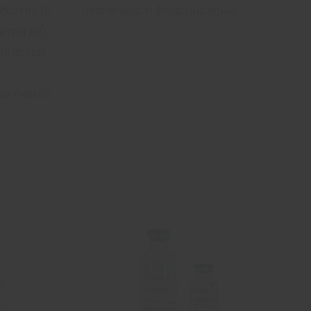
іотик ІІІ
безпечності фторхінолонів.
тра дії)
нгібітор
 активної