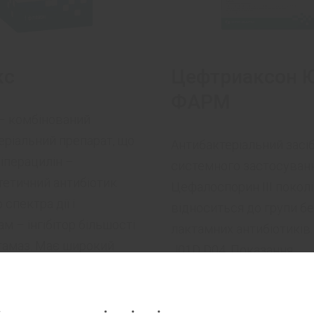
кс
Цефтриаксон Ю
ФАРМ
– комбінований
еріальний препарат, що
Антибактеріальний засі
піперацилін –
системного застосуванн
тетичний антибіотик
Цефалоспорин ІІІ поколі
спектра дії і
відноситься до групи бе
м – інгібітор більшості
лактамних антибіотиків
тамаз. Має широкий
J01D D04. Показання.
 (Гр+,Гр-, анаероби,
Застосування для лікув
 високу клінічну ...
нижчеперелічених інфек
дорослих і дітей, у тому ..