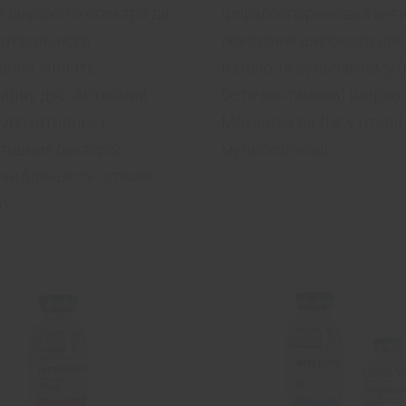
я широкого спектра дії
цефалоспориновий антиб
нтерального
покоління широкого спек
ання. Чинить
натрію та сульбактаму (і
идну дію. Активний
бета-лактамази) натрію.
мпозитивних і
Механізм дії Діє у стадії
тивних бактерій,
мультиплікації ...
и більшість штамів,
 ...