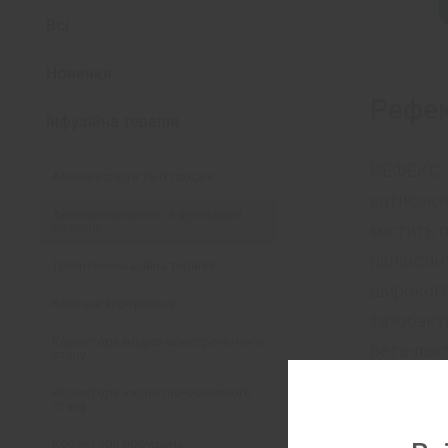
Всі
Новинки
Рефе
Інфузійна терапія
РЕФЕКС 
Амінокислоти та їх похідні
антибакт
Антибактеріальні та фунгіцидні
містить 
розчини
напівсин
Дезінтоксикаційна терапія
широкого 
Клінічне харчування
тазобакта
Коректори водно-електролітного
бета-лак
стану
спектр дії
Коректори кислотно-основного
стану
простіші),
Коректори порушень