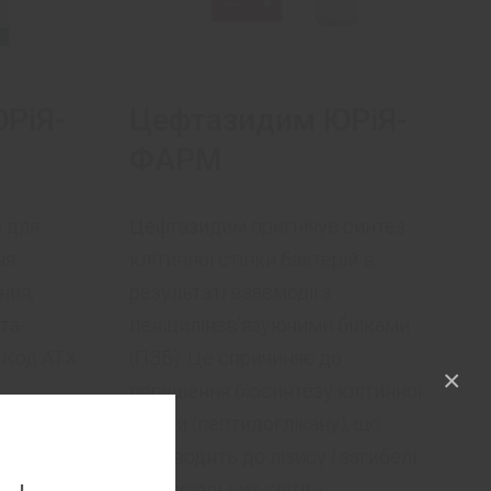
РіЯ-
Цефтазидим ЮРіЯ-
ФАРМ
б для
Цефтазидим пригнічує синтез
я.
клітинної стінки бактерій в
ння,
результаті взаємодії з
та-
пеніцилінзв’язуючими білками
. Код АТХ
(ПЗБ). Це спричиняє до
×
порушення біосинтезу клітинної
ання
стінки (пептидоглікану), що
цій у
призводить до лізису і загибелі
.
бактеріальних клітин.