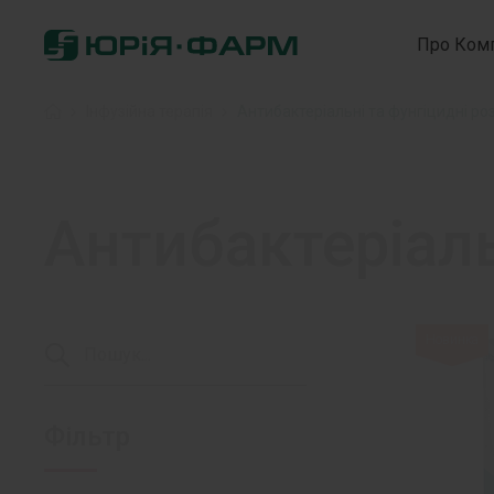
Про Ком
Головна
»
Інфузійна терапія
»
Антибактеріальні та фунгіцидні ро
Антибактеріаль
Новинка
Фільтр