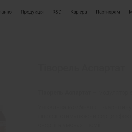
панію
Продукція
R&D
Кар’єра
Партнерам
М
Тіворель Аспартат
Тіворель Аспартат
– модулятор е
Унікальна комбінація L-карнітину 
гіпоксії, стимулюючи серце ефек
енергії в умовах ішемії!