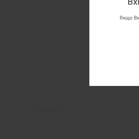
Вх
TABLETKI.UA
Якщо Ви
LIKI24.COM
APTEKI.UA
АПТЕКА 911
АПТЕКА ДОБРОГО ДНЯ
АПТЕКА АНЦ
Категорії
АМІНОКИСЛОТИ
ДЛЯ СЕРЦЯ ТА СУДИН