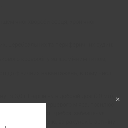
:
 ішемічної хвороби серця, хронічної
их, церебральних та периферичних судин;
кового кровообігу за ішемічним типом;
ті до фізичних навантажень, в тому числі
у та 3,0 г L-аргініну в добовій дозі (20 мл),
×
гозабезпечення серцевого м’яза, посилює
икарбонових кислот Кребса, забезпечує
 антигіпоксичну дію; за рахунок L-аргініну