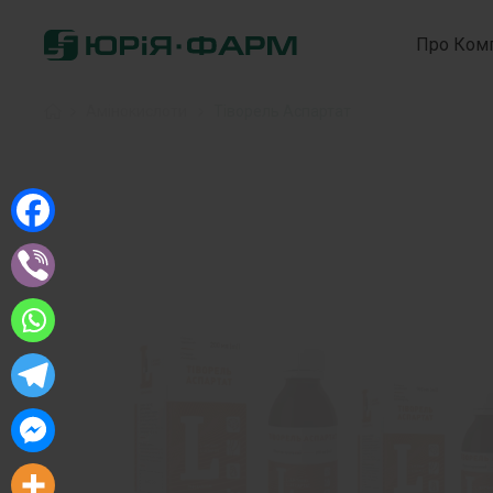
Про Ком
Home
»
Амінокислоти
»
Тіворель Аспартат