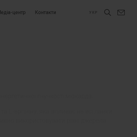
едіа-центр
Контакти
УКР
нергетичної гнучкості міокарда.
та L-аргініну, яка впливає на всі ланки
тивно використовувати різні джерела