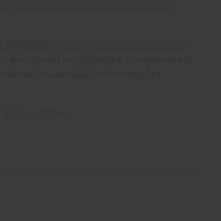
що розвивається внаслідок ішемічної
ь Аспартат
у складі комбінованої терапії
є якість життя, підвищує толерантність
 кількість нападів стенокардії та
100 мл, 200 мл.