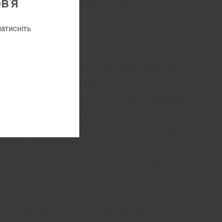
в'я
ої дисфункції та прогресуванню
атисніть
м, і має два шляхи енергозабезпечення:
 окислення глюкози (гліколіз).
и кисню не вистачає, організм старається
ається на анаеробний гліколіз. В результаті
ризводить до наростання енергодефіциту
зичних навантажень.
L-аргініну та L-карнітину, Тіворель
но використовувати різні джерела енергії,
гліколіз.
регулює енергообмін в міокарді та