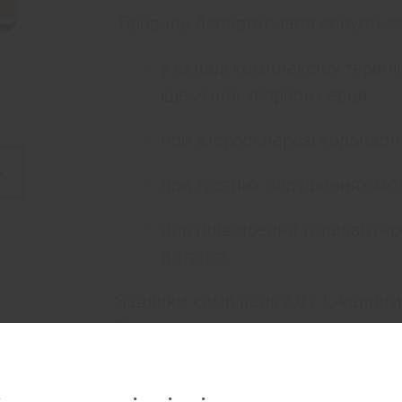
Тіворель Аспартат застосовується
у складі комплексної терапії
ішемічної хвороби серця;
при атеросклерозі коронарн
при гострих порушеннях моз
для підвищення толерантнос
в спорті.
Завдяки комбінації 2,0 г L-карнітин
Тіворель Аспартат поліпшує енер
окислення вуглеводів у циклі тр
антиоксидантну, цитопротекторну,