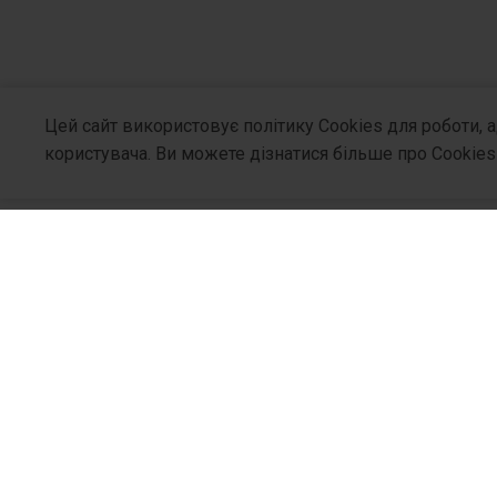
Цей сайт використовує політику Cookies для роботи, 
користувача. Ви можете дізнатися більше про Cookies
Про Компа
Хто Ми
Філософія