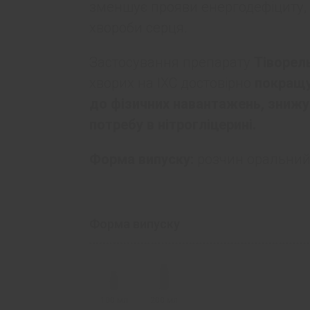
зменшує прояви енергодефіциту, 
хвороби серця.
Застосування препарату
Тіворел
хворих на ІХС достовірно
покращу
до фізичних навантажень, знижує
потребу в нітрогліцерині.
Форма випуску:
розчин оральний 
Форма випуску
100 мл
200 мл