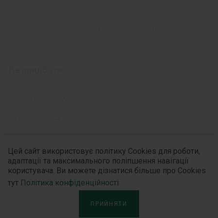
НАУКОВІ СТАТТІ
ЗАЛИШИТИ ВІДГУК ПРО МЕДИЧНИЙ ВИРІБ
Де придбати
TABLETKI.UA
LIKI24.COM
АПТЕКА АНЦ
Цей сайт використовує політику Cookies для роботи,
адаптації та максимального поліпшення навігації
користувача. Ви можете дізнатися більше про Cookies
Категорії
тут
Політика конфіденційності
ПРИЙНЯТИ
ВАТНО-МАРЛЕВА ПРОДУКЦІЯ