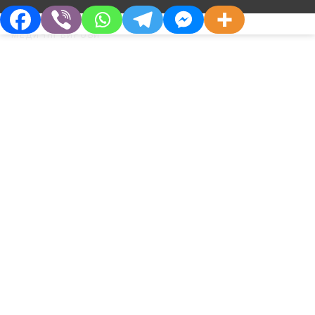
ДОМАШНЯ АПТЕЧКА
МЕДИЧНІ ВИРОБИ
Інші препарати в цій категорії
›
‹
Про Компанію
Партнерам
Хто Ми
Дистриб’юторам
Філософія
Партнерства