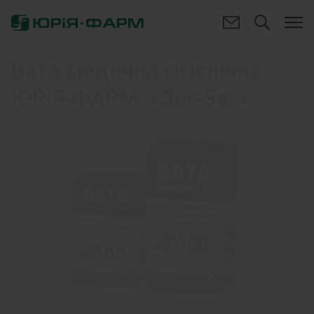
Вата медична гігієнічна
ЮРіЯ-ФАРМ, «Зиг-Заг»