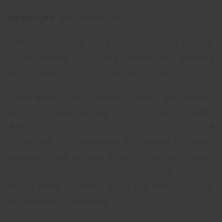
Категорія:
нестерильна.
Вата медична гігроскопічна гігієнічна,
виготовлена зі 100% бавовни високої
якості, вибіленої без використання хлору.
«Зиг-Заг»
– це зручна форма фасування
вати. На відміну від рулонної, вата
«Зиг-
Заг»
не спресована, а зручно складена
зигзагом, що дозволяє відривати потрібну
кількість від ватної стрічки, не зачіпаючи
залишок, який знаходиться в пакеті,
вберігаючи основну масу від забруднення,
запиленості, інфекцій.