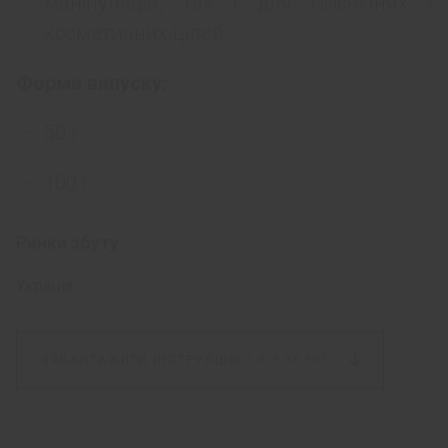
маніпуляцій, так і для гігієнічних і
косметичних цілей.
Форма випуску:
50 г
100 г
Ринки збуту
Україна
ЗАВАНТАЖИТИ ІНСТРУКЦІЮ
(1,019 КБ,
PDF)