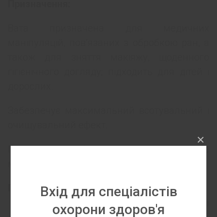
Призначення:
Вата призначена для медичних
маніпуляцій, пов’язаних з обробкою ран, а
також для зняття макіяжу, щоденного
гігієнічного догляду; підходить для дітей і
дорослих.
Забезпечує максимальний всотувальний і
очищувальний ефект.
×
Підходить для будь-яких типів шкіри і не
має протипоказань.
Переваги:
Вхід для спеціалістів
Виготовлена зі 100% бавовни високої
охорони здоров'я