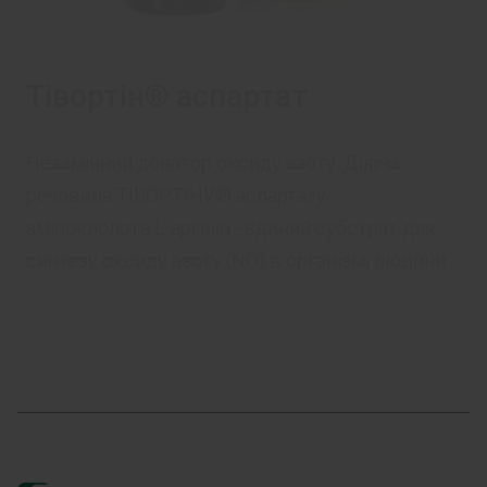
Тівортін® аспартат
Незамінний донатор оксиду азоту. Діюча
речовина ТІВОРТІНУ® аспартату -
амінокислота L-аргінін - єдиний субстрат для
синтезу оксиду азоту (NO) в організмі людини.