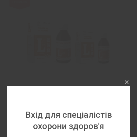
Новинка
×
Тіворель Аспартат
Вхід для спеціалістів
Тіворель Аспартат – модулятор енергетичної
охорони здоров'я
гнучкості міокарда. Унікальна комбінація L-