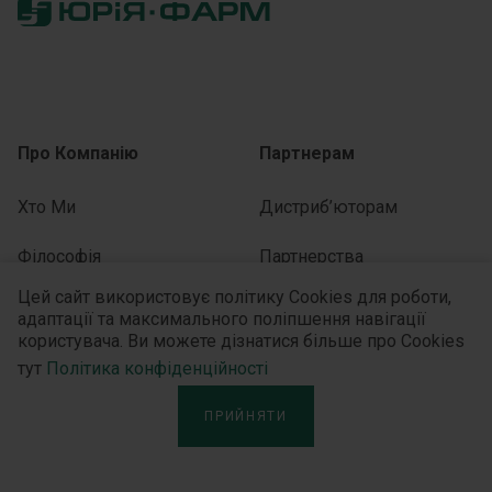
Про Компанію
Партнерам
Хто Ми
Дистриб’юторам
Філософія
Партнерства
Цей сайт використовує політику Cookies для роботи,
Історія
адаптації та максимального поліпшення навігації
користувача. Ви можете дізнатися більше про Cookies
Медіа-центр
Керівництво
тут
Політика конфіденційності
Для ЗМІ
Сталий Розвиток
ПРИЙНЯТИ
Новини
Звітність