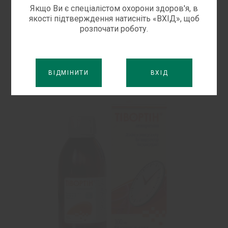
карнітину та L-аргініну, яка впливає на всі
Якщо Ви є спеціалістом охорони здоров'я, в
якості підтверждення натисніть «ВХІД», щоб
ланки гіпоксії, стимулюючи серце ефективно
розпочати роботу.
використовувати різні джерела енергії в
умовах ішемії!
ВІДМІНИТИ
ВХІД