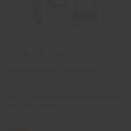
Тівортін® Форте
Тівортін Форте 8,4% – єдина в Україні
висококонцентрована формула аргініну для
інфузії. Діюча речовина амінокислота L-
аргінін – єдиний субстрат для синтезу оксиду
азоту (NO) в організмі людини.