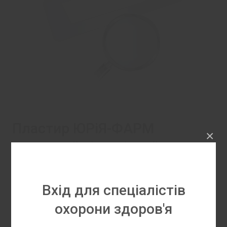
Пластир ЮРіЯ-ФАРМ
×
медичний хірургічний з
абсорбуючою подушкою
(основа: полімерна)
Вхід для спеціалістів
охорони здоров'я
Основа: полімерна. Категорія: стерильний.