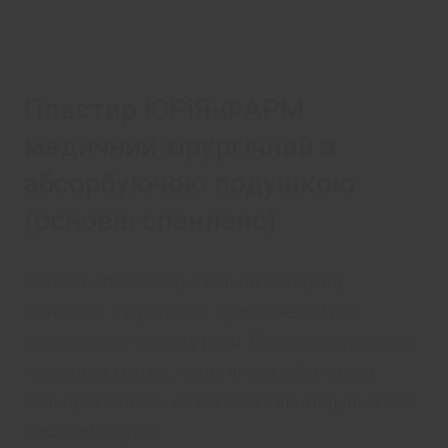
Пластир ЮРіЯ-ФАРМ
медичний хірургічний з
абсорбуючою подушкою
(основа: спанлейс)
Основа: спанлейс (нетканий матеріал).
Категорія: стерильний. Призначений для
асептичного захисту рани. Легко фіксується в
незручних місцях, таких як суглоби, стопи,
пальці та коліна, і на вигинах тіла. Подушка має
високий ступінь ...