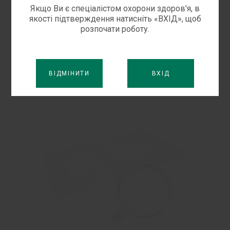
Призначений для асептичного захисту рани.
Якщо Ви є спеціалістом охорони здоров'я, в
якості підтверждення натисніть «ВХІД», щоб
Легко фіксується в незручних місцях, таких як
розпочати роботу.
суглоби, стопи, пальці та коліна, і на вигинах
тіла. Подушка має високий ступінь
гігроскопічності, не прилипає до ...
ВІДМІНИТИ
ВХІД