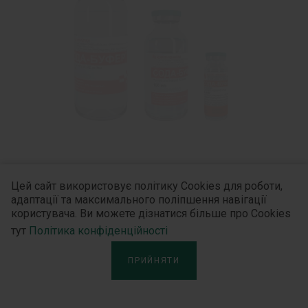
Сода-буфер® 42 мг/мл
Цей сайт використовує політику Cookies для роботи,
адаптації та максимального поліпшення навігації
користувача. Ви можете дізнатися більше про Cookies
Єдиний в Україні буферований розчин соди.
тут
Політика конфіденційності
Використання Соди-буфер® показане при
ПРИЙНЯТИ
захворюваннях та патологічних станах, що
супроводжуються метаболічним ацидозом.