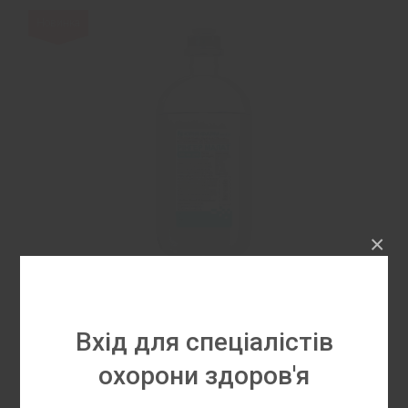
Новинка
×
Рінгер Малат
Вхід для спеціалістів
охорони здоров'я
Рінгер Малат застосовується для корекції