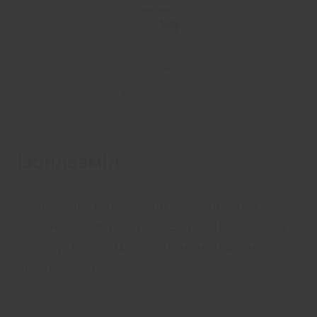
Ізоплазміл
Ізоплазміл – це сучасний ізоосмолярний
збалансований розчин електролітів, склад та
рівень рН якого максимально наближені до
плазми крові.