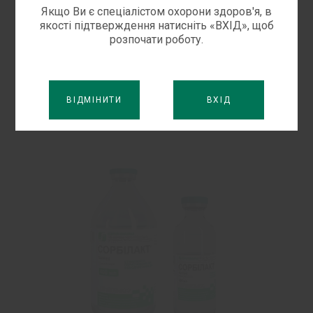
втрат позаклітинної рідини. Метою введення
Якщо Ви є спеціалістом охорони здоров'я, в
розчину є відновлення і підтримання
якості підтверждення натисніть «ВХІД», щоб
розпочати роботу.
нормальних осмотичних умов у
позаклітинному і внутрішньоклітинному
просторі.
ВІДМІНИТИ
ВХІД