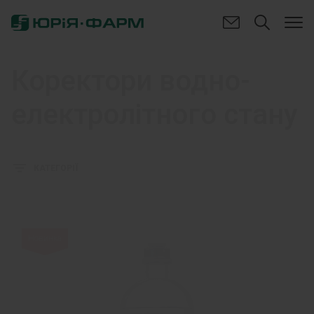
Коректори водно-
електролітного стану
КАТЕГОРІЇ
Новинка