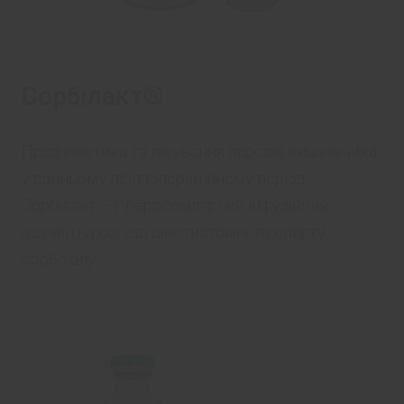
Сорбілакт®
Профілактика та лікування парезів кишківника
у ранньому післяопераційному періоді.
Сорбілакт – гіперосомлярний інфузійний
розчин на основі шестиатомного спирту
сорбітолу.