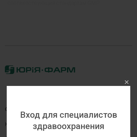
соответствующий стандартам GMP.
×
О Компании
Партнерам
Вход для специалистов
здравоохранения
Кто Мы
Дистрибьюторам