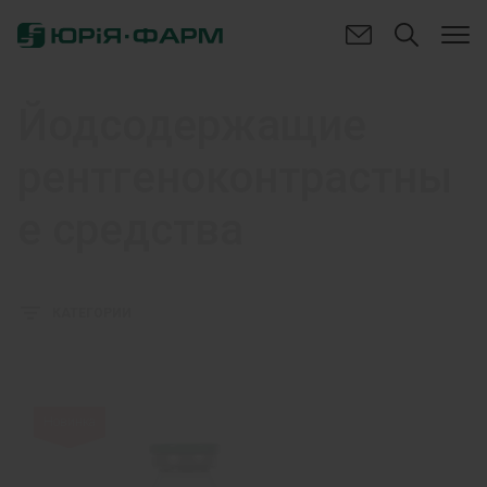
Йодсодержащие
рентгеноконтрастны
е средства
КАТЕГОРИИ
Новинка