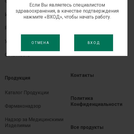
Философия
Партнерства
Если Вы являетесь специалистом
здравоохранения, в качестве подтверждения
История
нажмите «ВХОД», чтобы начать работу.
Медиа-центр
Руководство
Для СМИ
Устойчивое развитие
ОТМЕНА
ВХОД
Новости
Отчетность
Контакты
Продукция
Каталог Продукции
Политика
Конфиденциальности
Фармаконадзор
Надзор за Медицинскими
Изделиями
Все продукты