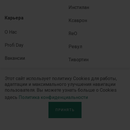
Инстилан
Карьера
Ксаврон
О Нас
ReO
Profi Day
Ревул
Вакансии
Тивортин
Covid-19
Эмаплаг
Этот сайт использует политику Cookies для работы,
адаптации и максимального улучшения навигации
Юлайзер
пользователя. Вы можете узнать больше о Cookies
здесь
Политика конфиденциальности
ПРИНЯТЬ
ПОДПИСЫВАЙТЕСЬ НА НАС