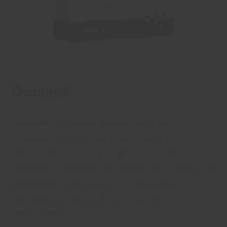
Озелар®
Озелар® — кофеина цитрат, «золотой
стандарт» лечения первичного апноэ у
недоношенных новорожденных. Основой
действия Озелара® при апноэ у недоношенных
новорожденных является стимуляция
центральной нервной системы (ЦНС) по
нескольким ...