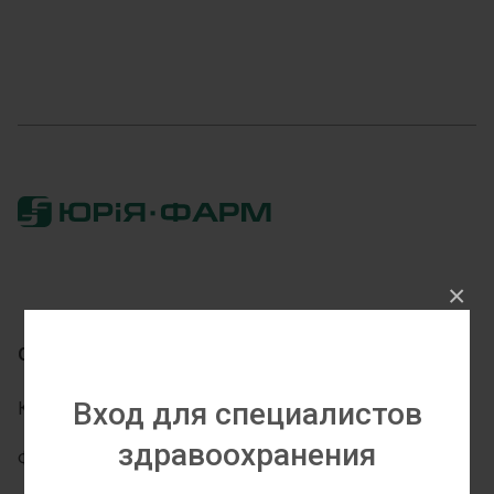
×
О Компании
Партнерам
Вход для специалистов
Кто Мы
Дистрибьюторам
здравоохранения
Философия
Партнерства