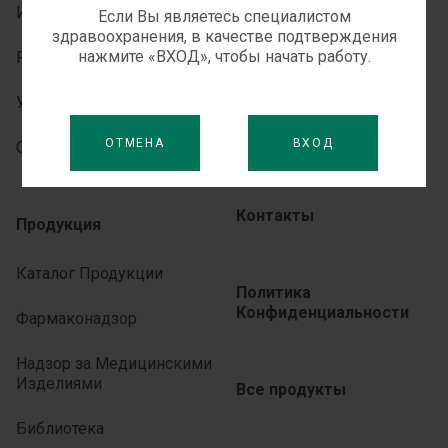
История
Если Вы являетесь специалистом
здравоохранения, в качестве подтверждения
Медиа-центр
нажмите «ВХОД», чтобы начать работу.
Руководство
Для СМИ
Устойчивое развитие
Новости
ОТМЕНА
ВХОД
Отчетность
Контакты
Продукция
Каталог Продукции
Политика
Конфиденциальности
Фармаконадзор
Надзор за Медицинскими
Изделиями
Все продукты
Библиотека