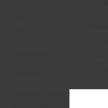
Все
Новинки
Тиво
Инфузионная терапия
Тивортин
Аминокислоты и их производные
единстве
Антибактериальные и
высокок
фунгицидные растворы
формула 
Дезинтоксикационная терапия
Действу
Клиническое питание
аминокис
Корректоры водно-
единстве
электролитного состояния
синтеза 
Корректоры кислотно-основного
состояния
организм
Корректоры нарушений