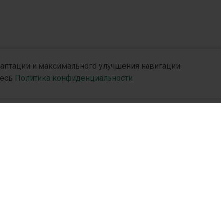
адаптации и максимального улучшения навигации
десь
Политика конфиденциальности
и
R&D
Партн
R&D Hub
Дистр