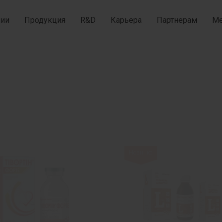
нии
Продукция
R&D
Карьера
Партнерам
Ме
ы
Новинка