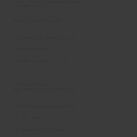
Терапия обострений бронхиальной
астмы и ХОБЛ
Менеджмент крови
Антигеморрагические средства
Антикоагулянты
Антианемические средства
Антисептики и
ирригационные растворы
Антисептики и дезинфектанты
Бытовые дезинфектанты
Хирургические растворы