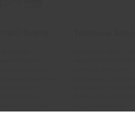
ртин® Форте
Тиворель Аспа
 Форте 8,4% –
Тиворель Аспартат – м
нная в Украине
энергетической гибкос
онцентрированная
миокарда. Уникальная
аргинина для инфузии.
комбинация L-карнитина
ющее вещество
аргинина, которая влияе
лота L-аргинин –
звенья гипоксии, стиму
нный субстрат для
сердце эффективно
оксида азота (NO) в
использовать разные и
е человека.
энергии в условиях ише