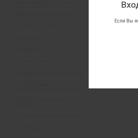
Вхо
микроциркуляции и реологии
Мультимодальная анальгезия
Если Вы я
Неотложная кардиология
Неонатология
Осмодиуретики
Парентеральные муколитики
Периферические вазодилататоры
Плазмозаменимые и
дезинтоксикационные растворы
Препараты специального
действия
Простые инфузионные растворы
Противошоковые