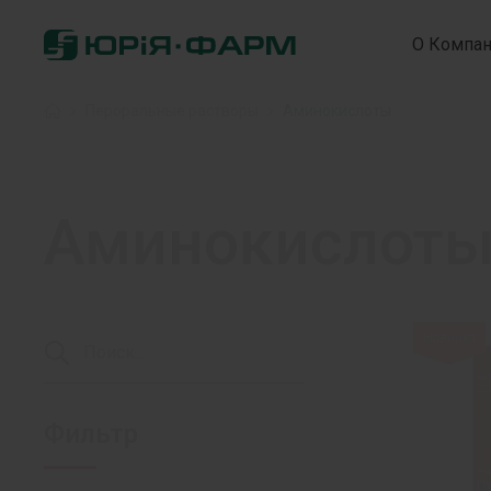
О Компа
Головна
»
Пероральные растворы
»
Аминокислоты
Аминокислот
Новинка
Фильтр