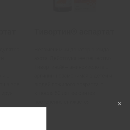
ртат
Тивортин® аспартат
одулятор
Незаменимый донатор оксида
ти
азота. Действующее вещество
Тивортина® ‒ аминокислота L-
 и L-
аргинин, незаменимая в детей и
т на все
людей пожилого возраста, т.
лируя
к. после 50 лет ее синтез
постепенно снижается.
×
сточники
мии!