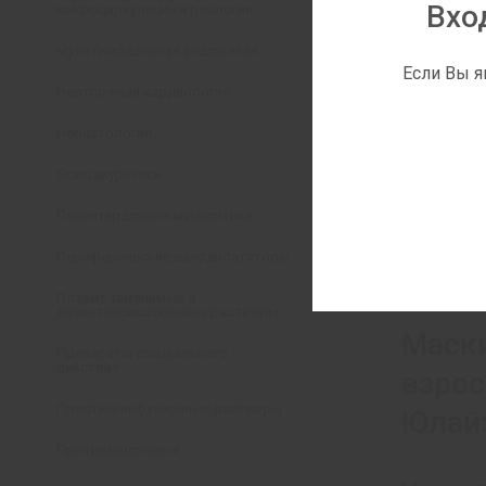
Вхо
микроциркуляции и реологии
Мультимодальная анальгезия
Если Вы я
Неотложная кардиология
Неонатология
Осмодиуретики
Парентеральные муколитики
Периферические вазодилататоры
Плазмозаменимые и
дезинтоксикационные растворы
Маски
Препараты специального
действия
взрос
Простые инфузионные растворы
Юлай
Противошоковые