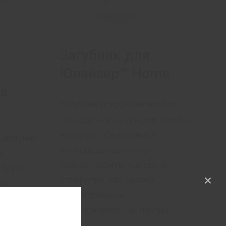
я
Загубник для
Юлайзер™ Home
e
Загубник предназначен для
проведения ингаляции только
через рот. Он крепится
ключения
непосредственно на
к
небулайзерную камеру на
 Трубка
×
отверстие для выхода
ого
лекарственных
 и легко
мелкодисперсных частиц.