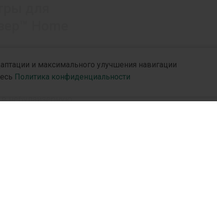
тры для
зер™ Home
изпользуются в
адаптации и максимального улучшения навигации
орных небулайзерах,
десь
Политика конфиденциальности
здух от устройства
 в небулайзерную
бсолютно чистым.
и
R&D
Партн
R&D Hub
Дистр