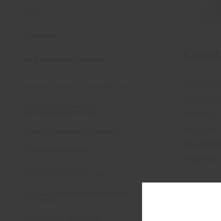
Все
Новинки
Юлайз
Инфузионная терапия
Корпора
Аминокислоты и их производные
предста
Антибактериальные и
линейку
фунгицидные растворы
небулайз
Дезинтоксикационная терапия
Мы дела
Клиническое питание
терапию
Корректоры водно-
электролитного состояния
Корректоры кислотно-основного
состояния
Корректоры нарушений