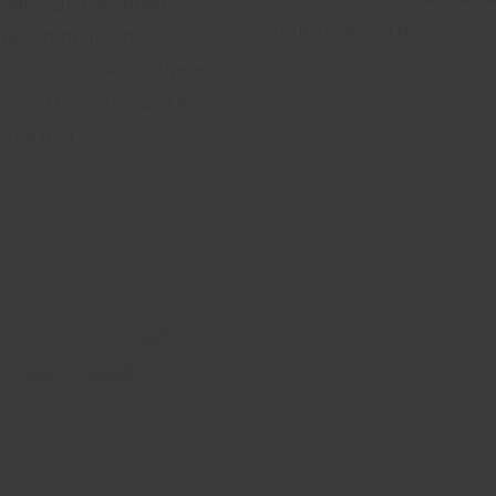
обны для лечения
только через нос.
дыхательных путей и
т орошать все отделы
оса, глотки, а также
и трахею.