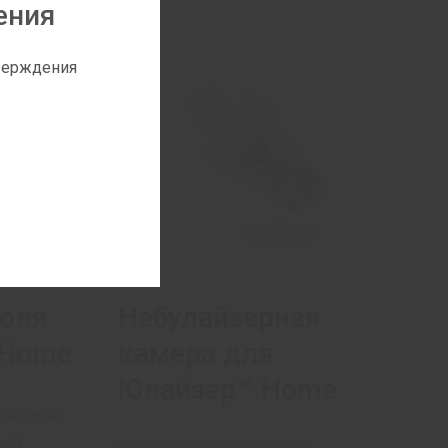
ения
тверждения
юля
Небулайзерная
 Home
камера для
Юлайзер™ Home
значена
ций