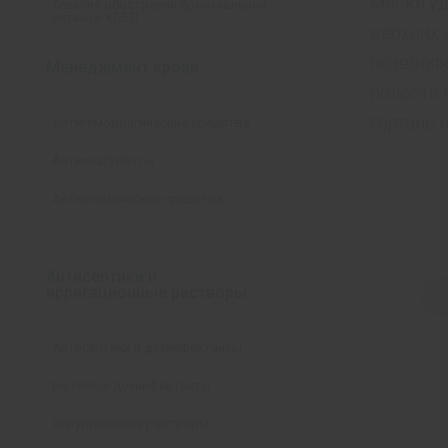
Маски уд
Терапия обострений бронхиальной
астмы и ХОБЛ
верхних 
позволяю
Менеджмент крови
полости н
гортань 
Антигеморрагические средства
Антикоагулянты
Антианемические средства
Антисептики и
ирригационные растворы
Антисептики и дезинфектанты
Бытовые дезинфектанты
Хирургические растворы