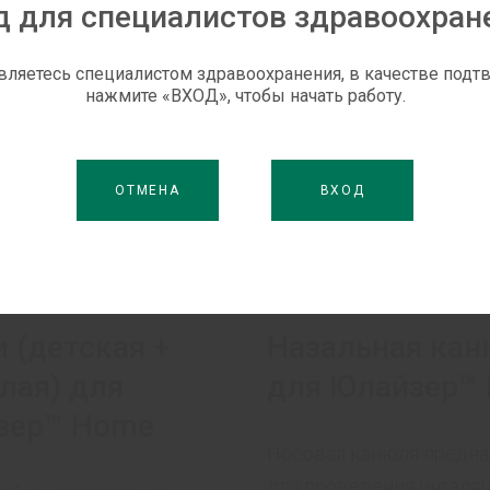
д для специалистов здравоохран
вляетесь специалистом здравоохранения, в качестве под
нажмите «ВХОД», чтобы начать работу.
ОТМЕНА
ВХОД
 (детская +
Назальная кан
лая) для
для Юлайзер™
зер™ Home
Носовая канюля предна
для проведения ингаля