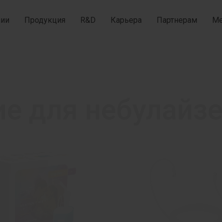
нии
Продукция
R&D
Карьера
Партнерам
Ме
е для небулайз