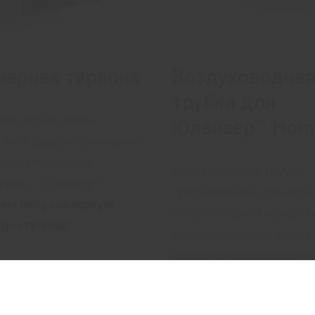
ерная терапия
Воздуховодна
трубка для
ция «Юрия-Фарм»
Юлайзер™ Hom
вляет Вашему вниманию
 компрессорных
Воздуховодная трубка
еров – Юлайзер™ .
предназначена для под
ем небулайзерную
небулайзерной камеры 
 доступной!
компрессорному блоку.
выполнена из прозрачн
силиконового материала
моется.