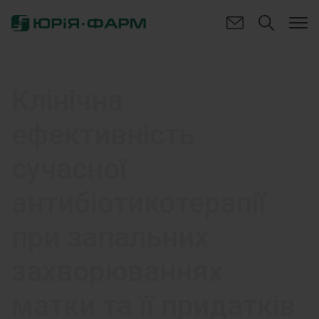
Клінічна
ефективність
сучасної
антибіотикотерапії
при запальних
захворюваннях
матки та її придатків