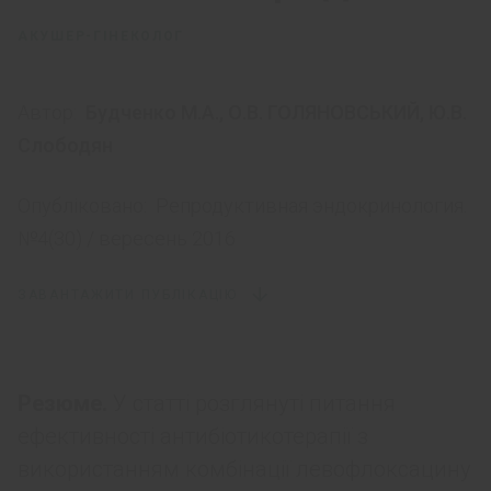
АКУШЕР-ГІНЕКОЛОГ
Автор:
Будченко М.А.
,
О.В. ГОЛЯНОВСЬКИЙ
,
Ю.В.
Слободян
Опубліковано:
Репродуктивная эндокринология.
№4(30) / вересень 2016
ЗАВАНТАЖИТИ ПУБЛІКАЦІЮ
Резюме.
У статті розглянуті питання
ефективності антибіотикотерапії з
використанням комбінації левофлоксацину