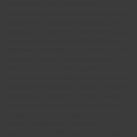
біохімічних та загальноклінічних
показників. Дослідження показало високу
ефективність препарату Грандазол для
лікування гострих запальних захворювань
жіночих статевих органів або загострень
хронічних захворювань цього типу, а також
у жінок із гнійними процесами органів
малого тазу, а саме: покращення
загального стану та зменшення больового
синдрому вже на третю добу застосування,
нормалізація лабораторних показників,
зниження температури тіла аж до повної її
нормалізації після 2–3 інфузій препарату.
Крім того, зменшилась кількість
призначень антибактеріальних препаратів і