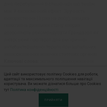
днів перебування в стаціонарі, що також
має й економічний ефект. Зручність
використання (1 раз на добу), швидка
позитивна динаміка стану хворих
дозволяють рекомендувати Грандазол як
лікарський препарат для емпіричної
антибактеріальної терапії при запальних
захворюваннях жіночих статевих органів.
Ключові слова:
запальні захворювання
жіночих статевих органів, протимікробна
Цей сайт використовує політику Cookies для роботи,
терапія,
Грандазол,
левофлоксацин,
адаптації та максимального поліпшення навігації
орнідазол.
користувача. Ви можете дізнатися більше про Cookies
тут
Політика конфіденційності
ПРИЙНЯТИ