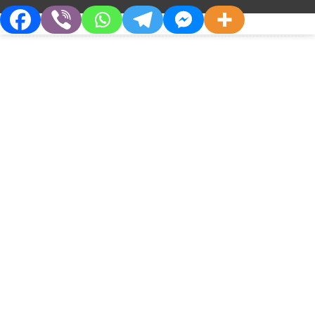
16 СЕРПНЯ, 2019
АВТОРИ:
БУДЧЕНКО М.А.
О.В. ГОЛЯНОВСЬКИЙ
Ю.В. СЛОБОДЯН
ПРОДУКТИ:
ГРАНДАЗОЛ
Дізнайтесь більше
Про Компанію
Партнерам
Хто Ми
Дистриб’юторам
Філософія
Партнерства