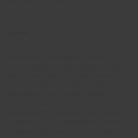
ЗАВАНТАЖИТИ ПУБЛІКАЦІЮ
Резюме:
Патологія органів дихання – одна з
найактуальніших проблем сучасної
педіатрії. Ураження респіраторного тракту
різного генезу вже протягом кількох
десятиліть утримує першість серед дитячих
захворювань. При лікуванні дітей з
респіраторною патологією, яка
супроводжується бронхообструктивним
синдромом (БОС), найкращим способом
доставки лікувальних компонентів до