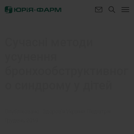
Сучасні методи
усунення
бронхообструктивног
о синдрому у дітей
Опубліковано:
Здоров'я України. Педіатрія.
Грудень 2019