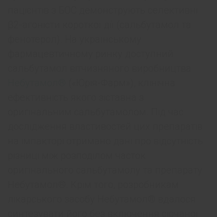
пацієнтів з БОС демонструють селективні
β2-агоністи короткої дії (сальбутамол та
фенотерол). На українському
фармацевтичному ринку доступний
сальбутамол вітчизняного виробництва
Небутамол®
(«Юрія-Фарм»), клінічна
ефективність якого зіставна з
оригінальним сальбутамолом. Під час
дослідження властивостей цих препаратів
на імпакторі отримано дані про відсутність
різниці між розподілом часток
оригінального сальбутамолу та препарату
Небутамол®. Крім того, розробникам
лікарського засобу Небутамол® вдалося
синтезувати його без включення сірчаної